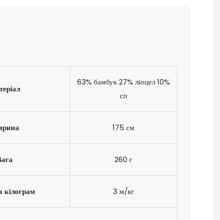
63% бамбук 27% ліоцел 10%
теріал
сп
рина
175 см
Вага
260 г
а кілограм
3 м/кг