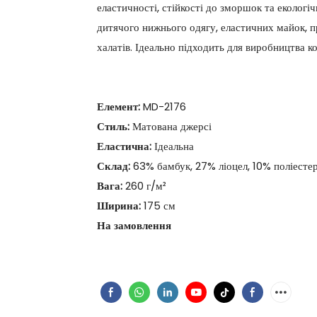
еластичності, стійкості до зморшок та екологі
дитячого нижнього одягу, еластичних майок, п
халатів. Ідеально підходить для виробництва к
Елемент:
MD-2176
Стиль:
Матована джерсі
Еластична:
Ідеальна
Склад:
63% бамбук, 27% ліоцел, 10% поліесте
Вага:
260 г/м²
Ширина:
175 см
На замовлення