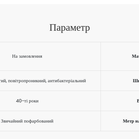
Параметр
На замовлення
Ма
тий, повітропроникний, антибактеріальний
Ши
40-ті роки
Звичайний пофарбований
Метр н