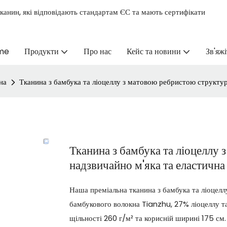
канин, які відповідають стандартам ЄС та мають сертифікати
me
Продукти
Про нас
Кейс та новини
Зв'яжі
на
Тканина з бамбука та ліоцеллу з матовою ребристою структур
Тканина з бамбука та ліоцеллу
надзвичайно м'яка та еластична
Наша преміальна тканина з бамбука та ліоцеллу
бамбукового волокна Tianzhu, 27% ліоцеллу та
щільності 260 г/м² та корисній ширині 175 см.