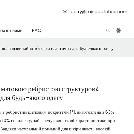
barry@mingdafabric.com
ться з нами
FAQ
ою: надзвичайно м'яка та еластична для будь-якого одягу
 з матовою ребристою структурою:
 для будь-якого одягу
 з ребристим щітковим покриттям 1*1, виготовлена ​​з 63%
 10% спандексу, забезпечує виняткові характеристики при
 Завдяки натуральній приємній для шкіри якості, високій