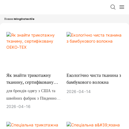
Новини MingDatextile
Як знайти трикотажну
Екологічно чиста тканина з
тканину, сертифіковану
бамбукового волокна
OEKO‑TEX
для брендів одягу з США та
2026
04
14
швейних фабрик з Південно-
Східної Європи
2026
04
16