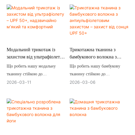
повітропроникністю, тепер
удосконалена нашою передовою
технологією захисту від
ультрафіолету, що створює
тканину ліоцел із захистом від
ультрафіолету — ідеальне
Модальний трикотаж із
Трикотажна тканина з
поєднання екологічності,
захистом від ультрафіолету
бамбукового волокна з
розкоші та захисту від сонця.
– UPF 50+, надзвичайно
антиульфіолетовим
Що робить нашу модальну
Що робить нашу бамбукову
м’який та комфортний
захистом – захист від сонця
тканину стійкою до
тканину стійкою до
UPF 50+
ультрафіолетового
ультрафіолетового
2026
03
11
2026
03
06
випромінювання?
випромінювання?