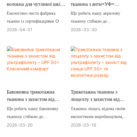
волокна для чутливої ​​шкіри
тканина з анти-УФ-
дитини
захистом – UPF 50+ Тепло
Екологічно чиста фабрика
Що робить нашу акрилову
та довговічність
тканин із сертифікаціями OCS,
тканину стійкою до
GRS, FSC, GOTS та OEKO-
ультрафіолетового
2026
04
01
2026
03
30
tex
випромінювання?
Бавовняна трикотажна
Трикотажна тканина з
тканина з захистом від
ліоцеллу з захистом від
ультрафіолету – UPF 50+
ультрафіолету – захист від
Що робить нашу бавовняну
Тканина ліоцел, відома своїм
Класичний комфорт
сонця UPF 50+ та
тканину стійкою до
екологічним виробництвом,
екологічна розкіш
ультрафіолетового
шовковистою текстурою та
2026
03
20
2026
03
16
випромінювання?
винятковою