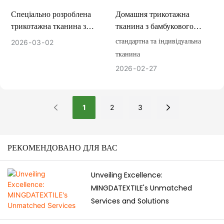
Спеціально розроблена
Домашня трикотажна
трикотажна тканина з
тканина з бамбукового
бамбукового волокна для
волокна
стандартна та індивідуальна
2026
03
02
йоги
тканина
2026
02
27
1
2
3
РЕКОМЕНДОВАНО ДЛЯ ВАС
Unveiling Excellence:
MINGDATEXTILE's Unmatched
Services and Solutions