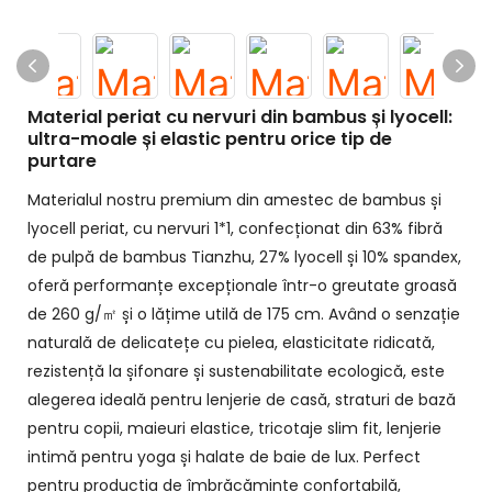
Material periat cu nervuri din bambus și lyocell:
ultra-moale și elastic pentru orice tip de
purtare
Materialul nostru premium din amestec de bambus și
lyocell periat, cu nervuri 1*1, confecționat din 63% fibră
de pulpă de bambus Tianzhu, 27% lyocell și 10% spandex,
oferă performanțe excepționale într-o greutate groasă
de 260 g/㎡ și o lățime utilă de 175 cm. Având o senzație
naturală de delicatețe cu pielea, elasticitate ridicată,
rezistență la șifonare și sustenabilitate ecologică, este
alegerea ideală pentru lenjerie de casă, straturi de bază
pentru copii, maieuri elastice, tricotaje slim fit, lenjerie
intimă pentru yoga și halate de baie de lux. Perfect
pentru producția de îmbrăcăminte confortabilă,