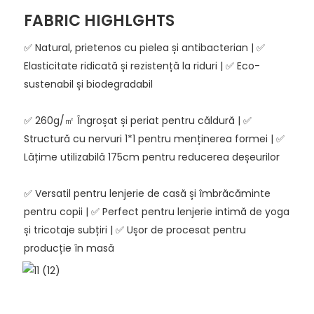
FABRIC HIGHLGHTS
✅ Natural, prietenos cu pielea și antibacterian | ✅
Elasticitate ridicată și rezistență la riduri | ✅ Eco-
sustenabil și biodegradabil
✅ 260g/㎡ Îngroșat și periat pentru căldură | ✅
Structură cu nervuri 1*1 pentru menținerea formei | ✅
Lățime utilizabilă 175cm pentru reducerea deșeurilor
✅ Versatil pentru lenjerie de casă și îmbrăcăminte
pentru copii | ✅ Perfect pentru lenjerie intimă de yoga
și tricotaje subțiri | ✅ Ușor de procesat pentru
producție în masă