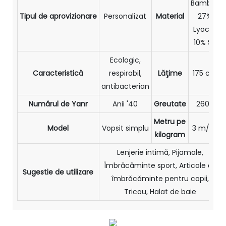
Bambus
Tipul de aprovizionare
Personalizat
Material
27%
Lyocell
10% Sp
Ecologic,
Caracteristică
respirabil,
Lăţime
175 cm
antibacterian
Numărul de Yanr
Anii '40
Greutate
260g
Metru pe
Model
Vopsit simplu
3 m/kg
kilogram
Lenjerie intimă, Pijamale,
Îmbrăcăminte sport, Articole de
Sugestie de utilizare
îmbrăcăminte pentru copii,
Tricou, Halat de baie