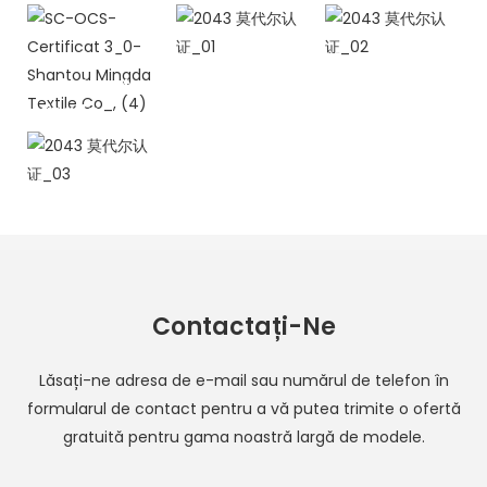
Textile Co_,
Textile Co_,
Textile Co_,
SC-OCS-
2043 莫代尔认
2043 莫代尔认
(2)
(3)
Certificat
证_01
证_02
3_0-Shantou
Mingda
Textile Co_,
2043 莫代尔认
(4)
证_03
Contactați-Ne
Lăsați-ne adresa de e-mail sau numărul de telefon în
formularul de contact pentru a vă putea trimite o ofertă
gratuită pentru gama noastră largă de modele.