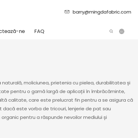
barry@mingdafabric.com
ctează-ne
FAQ
naturală, moliciunea, prietenia cu pielea, durabilitatea și
itate pentru o gamă largă de aplicații în îmbrăcăminte,
tă calitate, care este prelucrat fin pentru a se asigura că
t dacă este vorba de tricouri, lenjerie de pat sau
organic pentru a răspunde nevoilor mediului și