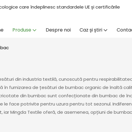
ologice care îndeplinesc standardele UE și certificările
me
Produse
Despre noi
Caz și știri
Conta
mbac
ături din industria textilă, cunoscută pentru respirabilitatea 
tă în furnizarea de țesături de bumbac organic de înaltă cal
e tricotate din bumbac sunt confecționate din bumbac de înal
e le face potrivite pentru uzura pentru tot sezonul. Indiferen
, iar Mingda Textile oferă, de asemenea, opțiuni de bumbac 