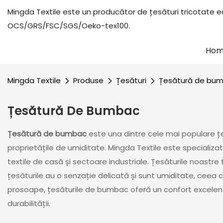
Mingda Textile este un producător de țesături tricotate ec
OCS/GRS/FSC/SGS/Oeko-tex100.
Ho
Mingda Textile
Produse
Țesături
Țesătură de bu
Țesătură De Bumbac
Țesătură de bumbac
este una dintre cele mai populare țes
proprietățile de umiditate. Mingda Textile este specializa
textile de casă și sectoare industriale. Țesăturile noastr
țesăturile au o senzație delicată și sunt umiditate, ceea c
prosoape, țesăturile de bumbac oferă un confort excelent
durabilității.