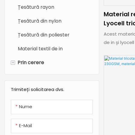
Țesătură rayon
Material re
Țesătură din nylon
Lyocell tr
pentru î
Acest materia
Țesătură din poliester
vară
de in și lyoce
Material textil de in
lyocell, 19,5%
și 35% poliest
+
Prin cerere
o greutate de
Țesătură de lenjerie
prin respirabil
performanțe r
Trimiteți solicitarea dvs.
Țesătură de haine pentru
transpirației,
bebeluși
răcoros și conf
Nume
de vară. În ac
Țesătură termică
pe piele, durab
E-Mail
Țesătură de pijamale
menținându-ș