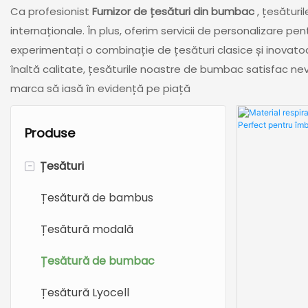
Ca profesionist
Furnizor de țesături din bumbac
, țesături
internaționale. În plus, oferim servicii de personalizare pen
experimentați o combinație de țesături clasice și inovat
înaltă calitate, țesăturile noastre de bumbac satisfac nev
marca să iasă în evidență pe piață
Produse
-
Țesături
Țesătură de bambus
Țesătură modală
Țesătură de bumbac
Țesătură Lyocell