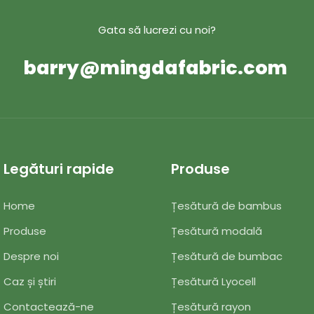
te pentru bebeluși și
bază, tricouri cu guler rotund
 de maternitate, acest
seturi de lenjerie de casă/pi
Gata să lucrezi cu noi?
nă confortul natural al
răspunde nevoilor de îmbră
barry@mingdafabric.com
bumbacului cu elasticitatea
axate pe confort pentru toat
d perfect pentru ținute intime
ile de producție a
 pentru copii.
Legături rapide
Produse
Home
Țesătură de bambus
Produse
Țesătură modală
Despre noi
Țesătură de bumbac
Caz și știri
Țesătură Lyocell
Contactează-ne
Țesătură rayon