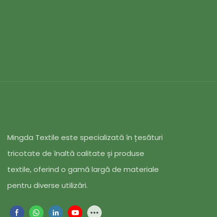
casual, salope
îmbrăcăminte
amestec combi
modalului și 
durabilă, fiin
și pentru nevo
îmbrăcămintei
Mingda Textile este specializată în țesături
tricotate de înaltă calitate și produse
textile, oferind o gamă largă de materiale
pentru diverse utilizări.