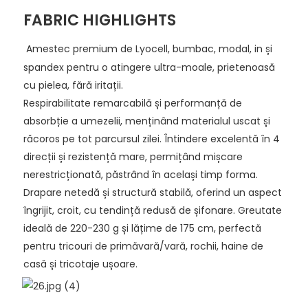
FABRIC HIGHLIGHTS
Amestec premium de Lyocell, bumbac, modal, in și
spandex pentru o atingere ultra-moale, prietenoasă
cu pielea, fără iritații.
Respirabilitate remarcabilă și performanță de
absorbție a umezelii, menținând materialul uscat și
răcoros pe tot parcursul zilei. Întindere excelentă în 4
direcții și rezistență mare, permițând mișcare
nerestricționată, păstrând în același timp forma.
Drapare netedă și structură stabilă, oferind un aspect
îngrijit, croit, cu tendință redusă de șifonare. Greutate
ideală de 220-230 g și lățime de 175 cm, perfectă
pentru tricouri de primăvară/vară, rochii, haine de
casă și tricotaje ușoare.