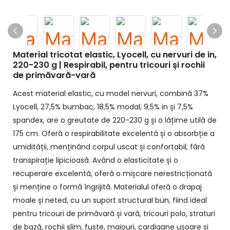
Material tricotat elastic, Lyocell, cu nervuri de in,
220-230 g | Respirabil, pentru tricouri și rochii
de primăvară-vară
Acest material elastic, cu model nervuri, combină 37%
Lyocell, 27,5% bumbac, 18,5% modal, 9,5% in și 7,5%
spandex, are o greutate de 220-230 g și o lățime utilă de
175 cm. Oferă o respirabilitate excelentă și o absorbție a
umidității, menținând corpul uscat și confortabil, fără
transpirație lipicioasă. Având o elasticitate și o
recuperare excelentă, oferă o mișcare nerestricționată
și menține o formă îngrijită. Materialul oferă o drapaj
moale și neted, cu un suport structural bun, fiind ideal
pentru tricouri de primăvară și vară, tricouri polo, straturi
de bază, rochii slim, fuste, maiouri, cardigane ușoare și