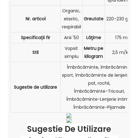
spandex7.5%
Organic,
Nr. articol
elastic,
Greutate
220-230 g/m²
respirabil
Specificații fir
Anii '50
Lăţime
175 m
Vopsit
Metru pe
Stil
2,5 m/kg
simplu
kilogram
Îmbrăcăminte, îmbrăcăminte
sport, îmbrăcăminte de lenjerie de
pat, rochii,
Sugestie de utilizare
Îmbrăcăminte-Tricouri,
Îmbrăcăminte-Lenjerie intimă,
Îmbrăcăminte-Pijamale
Sugestie De Utilizare