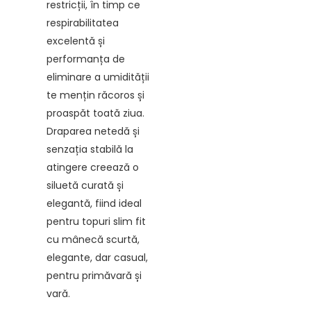
restricții, în timp ce
respirabilitatea
excelentă și
performanța de
eliminare a umidității
te mențin răcoros și
proaspăt toată ziua.
Draparea netedă și
senzația stabilă la
atingere creează o
siluetă curată și
elegantă, fiind ideal
pentru topuri slim fit
cu mânecă scurtă,
elegante, dar casual,
pentru primăvară și
vară.