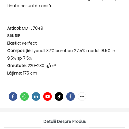
ținute casual de casă.
Articol:
MD-J7849
Stil:
RIB
Elastic:
Perfect
Compoziție:
lyocell 37% bumbac 27.5% modal 18.5% in
9.5% sp 7.5%
Greutate:
220-230 g/m²
Lățime:
175 cm
Detalii Despre Produs