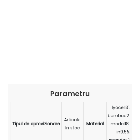
Parametru
lyocell37%
bumbac27.5%
Articole
Tipul de aprovizionare
Material
modal18.5%
în stoc
in9.5%