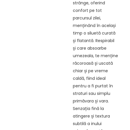
strânge, oferind
confort pe tot
parcursul zilei,
menținând în același
timp o siluetă curată
și flatantă. Respirabil
și care absoarbe
umezeala, te menține
răcoroasă și uscată
chiar și pe vreme
caldă, fiind ideal
pentru a fi purtat în
straturi sau simplu
primăvara și vara.
Senzația fină la
atingere și textura
subtilă a inului