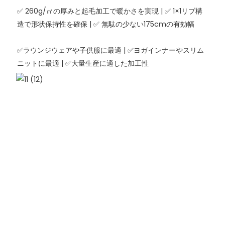
✅ 260g/㎡の厚みと起毛加工で暖かさを実現 | ✅ 1×1リブ構
造で形状保持性を確保 | ✅ 無駄の少ない175cmの有効幅
✅ラウンジウェアや子供服に最適 | ✅ヨガインナーやスリム
ニットに最適 | ✅大量生産に適した加工性