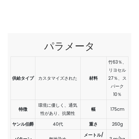
パラメータ
竹63％、
リヨセル
供給タイプ
カスタマイズされた
材料
27％、ス
パーク
10％
環境に優しく、通気
特徴
幅
175cm
性があり、抗菌性
ヤンル伯爵
40代
重さ
260g
メートル/
パターン
無地染め
3 m/kg