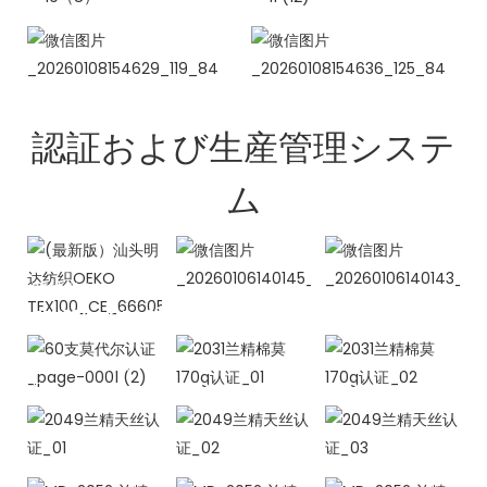
認証および生産管理システ
ム
(最新版）汕头
明达纺织OEKO
TEX100_CE_666058_01
60支莫代尔认
2031兰精棉莫
2031兰精棉莫
证_page-
170g认证_01
170g认证_02
0001 (2)
2049兰精天丝
2049兰精天丝
2049兰精天丝
认证_01
认证_02
认证_03