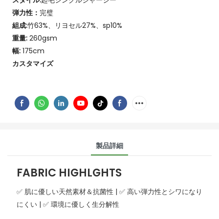
スタイル:
起毛シングルジャージー
弾力性：
完璧
組成:
竹63%、リヨセル27%、sp10%
重量:
260gsm
幅:
175cm
カスタマイズ
製品詳細
FABRIC HIGHLGHTS
✅ 肌に優しい天然素材＆抗菌性 | ✅ 高い弾力性とシワになり
にくい | ✅ 環境に優しく生分解性