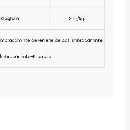
 kilogram
3 m/kg
 îmbrăcăminte de lenjerie de pat, îmbrăcăminte
, Îmbrăcăminte-Pijamale