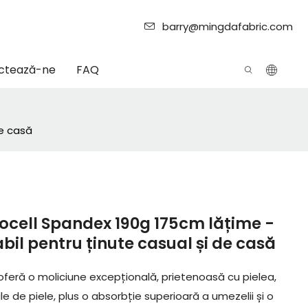
barry@mingdafabric.com
ctează-ne
FAQ
de casă
yocell Spandex 190g 175cm lățime -
abil pentru ținute casual și de casă
 oferă o moliciune excepțională, prietenoasă cu pielea,
le de piele, plus o absorbție superioară a umezelii și o