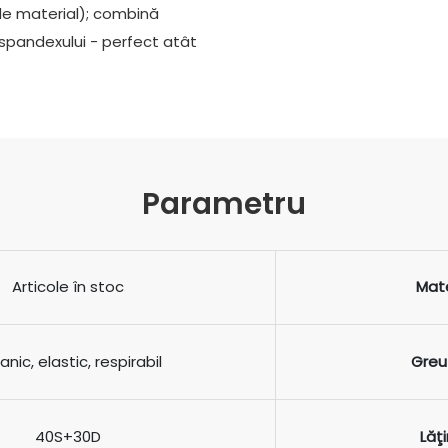
a de material); combină
 spandexului - perfect atât
Parametru
Articole în stoc
Mate
anic, elastic, respirabil
Greu
40S+30D
Lăţ