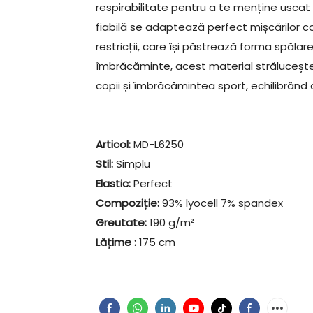
respirabilitate pentru a te menține uscat 
fiabilă se adaptează perfect mișcărilor cor
restricții, care își păstrează forma spăla
îmbrăcăminte, acest material strălucește î
copii și îmbrăcămintea sport, echilibrând c
Articol:
MD-L6250
Stil:
Simplu
Elastic:
Perfect
Compoziție:
93% lyocell 7% spandex
Greutate:
190 g/m²
Lățime
:
175 cm