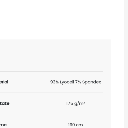
rial
93% Lyocell 7% Spandex
tate
175 g/m²
ime
190 cm