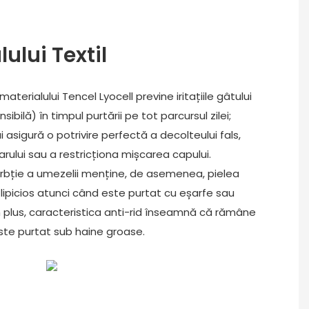
ului Textil
aterialului Tencel Lyocell previne iritațiile gâtului
sibilă) în timpul purtării pe tot parcursul zilei;
 asigură o potrivire perfectă a decolteului fals,
larului sau a restricționa mișcarea capului.
rbție a umezelii menține, de asemenea, pielea
 lipicios atunci când este purtat cu eșarfe sau
În plus, caracteristica anti-rid înseamnă că rămâne
ste purtat sub haine groase.