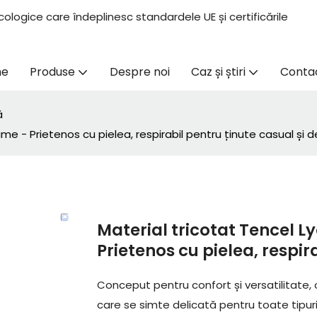
ologice care îndeplinesc standardele UE și certificările
me
Produse
Despre noi
Caz și știri
Conta
ă
me - Prietenos cu pielea, respirabil pentru ținute casual și 
Material tricotat Tencel L
Prietenos cu pielea, respir
Conceput pentru confort și versatilitate,
care se simte delicată pentru toate tipuri