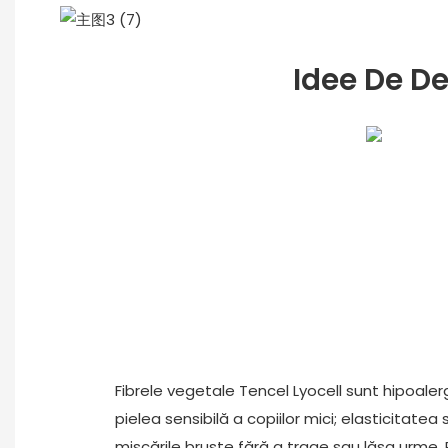
Idee De De
Fibrele vegetale Tencel Lyocell sunt hipoalerg
pielea sensibilă a copiilor mici; elasticitat
mișcările bruște fără a trage sau lăsa urme.