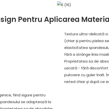
sign Pentru Aplicarea Material
Textura ultra-delicată a m
(chiar și pentru pielea sen
elasticitatea spandexului
fără a strânge linia maxi
Proprietatea sa de abso
uscată - fără disconfort
pulovere cu guler înalt. 
neted chiar și după ce e
enice, fiind sigure pentru
ea spandexului se adaptează la
 Proprietatea sa de absorbție