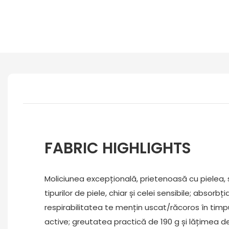
FABRIC HIGHLIGHTS
Moliciunea excepțională, prietenoasă cu pielea, 
tipurilor de piele, chiar și celei sensibile; absorbț
respirabilitatea te mențin uscat/răcoros în timp
active; greutatea practică de 190 g și lățimea d