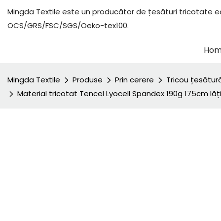
Mingda Textile este un producător de țesături tricotate ec
OCS/GRS/FSC/SGS/Oeko-tex100.
Ho
Mingda Textile
Produse
Prin cerere
Tricou țesătur
Material tricotat Tencel Lyocell Spandex 190g 175cm lăți