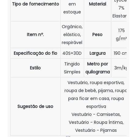
Tipo de fornecimento
em
Material
7%
estoque
Elastano
Orgânico,
175
Item nº.
elástico,
Peso
g/m²
respirável
Especificação do fio
40S+30D
Largura
190 cm
Tingido
Metro por
Estilo
3m/kg
Simples
quilograma
Vestuário, roupa esportiva,
roupa de bebê, pijama, roupa
para ficar em casa, roupa
Sugestão de uso
esportiva
Vestuário - Camisetas,
Vestuário - Roupa Íntima,
Vestuário - Pijamas