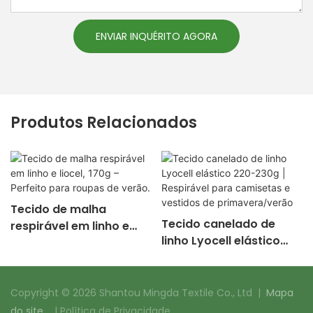
ENVIAR INQUÉRITO AGORA
Produtos Relacionados
Tecido de malha
Tecido canelado de
respirável em linho e
linho Lyocell elástico
liocel, 170g – Perfeito
220-230g | Respirável
para roupas de verão.
para camisetas e
vestidos de
Copyright © 2026 Shantou Mingda Textile Co., Ltd |
Mapa
primavera/verão
do site
|
Política de Privacidade