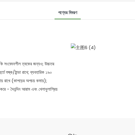
পণ্যের বিবরণ
কি সংবেদনশীল ত্বকের জন্যও; উচ্চতর
্তে শুষ্ক/ঠান্ডা রাখে; ব্যবহারিক ১৯০
ায় রাখে (কাপড়ের অপচয় কমায়);
 করে - দৈনন্দিন আরাম এবং খেলাধুলাপ্রিয়