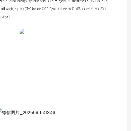
া-শোষণকারী বৈশিষ্ট্য ত্বককে শুষ্ক রাখে - স্কার্ফ বা টার্টলনেক সোয়েটারের সাথে
া। এছাড়াও, অ্যান্টি-রিঙ্কেল বৈশিষ্ট্যের অর্থ হল ভারী বাইরের পোশাকের নীচে
ণ থাকে।