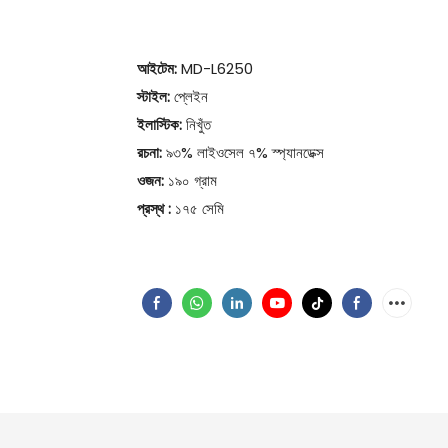
আইটেম:
MD-L6250
স্টাইল:
প্লেইন
ইলাস্টিক:
নিখুঁত
রচনা:
৯৩% লাইওসেল ৭% স্প্যানডেক্স
ওজন:
১৯০ গ্রাম
প্রস্থ
:
১৭৫ সেমি