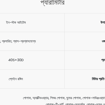
প্যারামিটার
ইন-স্টক আইটেম
উপা
, প্রসারিত, শ্বাস-প্রশ্বাসযোগ্য
ও
40S+30D
প্র
প্লেইন রঙ্গিন
মিটার প্রত
পোশাক, অ্যাক্টিভওয়্যার, শিশুর পোশাক, ঘুমের পোশাক, পোশাক-লাউঞ্জওয়্য
পোশাক-টি-শার্ট, পোশাক-অন্তর্বাস, পোশাক-ঘুমের 