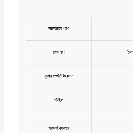
সরবরাহের ধরণ
শেষ নং।
জৈব
সুতার স্পেসিফিকেশন
স্টাইল
পরামর্শ ব্যবহার