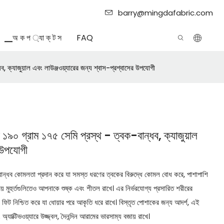
barry@mingdafabric.com
▁অ ক প ্যা ক্ ট স
FAQ
, ক্যাজুয়াল এবং লাউঞ্জওয়্যারের জন্য শ্বাস-প্রশ্বাসের উপযোগী
ক ১৯০ গ্রাম ১৭৫ সেমি প্রস্থ - ত্বক-বান্ধব, ক্যাজুয়াল
র উপযোগী
বান্ধব কোমলতা প্রদান করে যা সমস্ত ধরণের ত্বকের বিরুদ্ধে কোমল বোধ করে, পাশাপাশি
য় মুহুর্তগুলিতেও আপনাকে শুষ্ক এবং শীতল রাখে। এর নির্ভরযোগ্য প্রসারিত শরীরের
দ্ধ ফিট নিশ্চিত করে যা ধোয়ার পরে আকৃতি ধরে রাখে। বিস্তৃত পোশাকের জন্য আদর্শ, এই
ং অ্যাক্টিভওয়্যারে উজ্জ্বল, দৈনন্দিন আরামের ভারসাম্য বজায় রাখে।