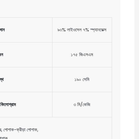
দান
৯৩% লাইওসেল ৭% স্প্যানডেক্স
জন
১৭৫ জিএসএম
স্থ
১৯০ সেমি
ি কিলোগ্রাম
৩ মি/কেজি
ার, পোশাক-ক্রীড়া পোশাক,
পোশাক