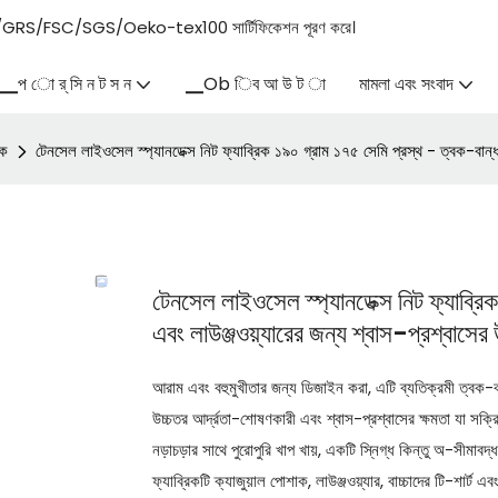
এবং OCS/GRS/FSC/SGS/Oeko-tex100 সার্টিফিকেশন পূরণ করে।
▁প ো র্ সি ন ট স ন
▁Ob িব আ উ ট া
মামলা এবং সংবাদ
িক
টেনসেল লাইওসেল স্প্যানডেক্স নিট ফ্যাব্রিক ১৯০ গ্রাম ১৭৫ সেমি প্রস্থ - ত্বক-বান্ধব
টেনসেল লাইওসেল স্প্যানডেক্স নিট ফ্যাব্রি
এবং লাউঞ্জওয়্যারের জন্য শ্বাস-প্রশ্বাসে
আরাম এবং বহুমুখীতার জন্য ডিজাইন করা, এটি ব্যতিক্রমী ত্বক-
উচ্চতর আর্দ্রতা-শোষণকারী এবং শ্বাস-প্রশ্বাসের ক্ষমতা যা সক্রি
নড়াচড়ার সাথে পুরোপুরি খাপ খায়, একটি স্নিগ্ধ কিন্তু অ-সীমাব
ফ্যাব্রিকটি ক্যাজুয়াল পোশাক, লাউঞ্জওয়্যার, বাচ্চাদের টি-শার্ট এব