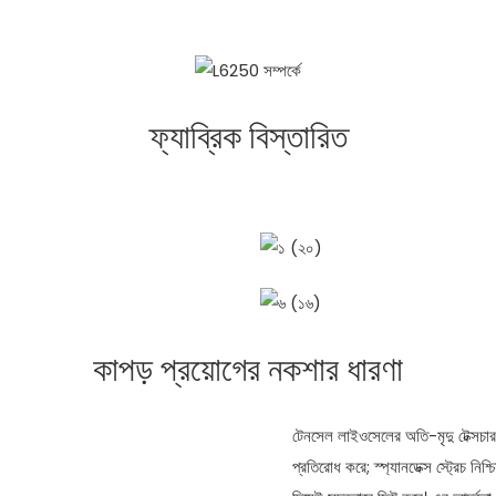
ফ্যাব্রিক বিস্তারিত
কাপড় প্রয়োগের নকশার ধারণা
টেনসেল লাইওসেলের অতি-মৃদু টেক্সচা
প্রতিরোধ করে; স্প্যানডেক্স স্ট্রেচ নিশ