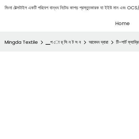
মিংদা টেক্সটাইল একটি পরিবেশ বান্ধব নিটেড কাপড় প্রস্তুতকারক যা ইইউ মান 
Home
Mingda Textile
▁প ো র্ সি ন ট স ন
আবেদন দ্বারা
টি-শার্ট ফ্যাব্র