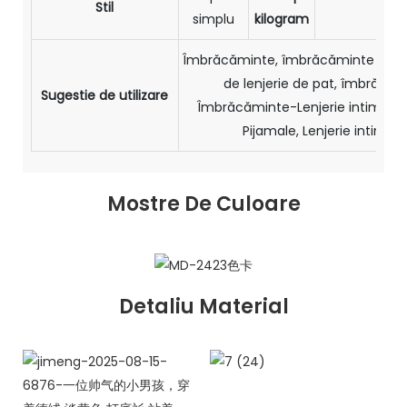
Stil
2,1
simplu
kilogram
Îmbrăcăminte, îmbrăcăminte spor
de lenjerie de pat, îmbrăcăm
Sugestie de utilizare
Îmbrăcăminte-Lenjerie intimă, 
Pijamale, Lenjerie intimă 
Mostre De Culoare
Detaliu Material