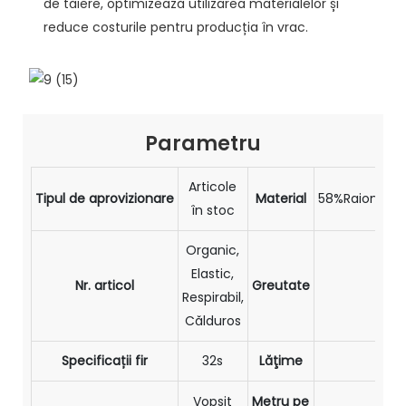
de tăiere, optimizează utilizarea materialelor și
reduce costurile pentru producția în vrac.
Parametru
Articole
Tipul de aprovizionare
Material
58%Raion+30%
în stoc
Organic,
Elastic,
Nr. articol
Greutate
27
Respirabil,
Călduros
Specificații fir
32s
Lăţime
1
Vopsit
Metru pe