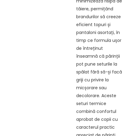
minimizează risipa de
tăiere, permițând
brandurilor să creeze
eficient topuri și
pantaloni asortați, în
timp ce formula ușor
de întreținut
înseamnă că părinții
pot pune seturile la
spălat fără să-și facă
griji cu privire la
micșorare sau
decolorare. Aceste
seturi termice
combină confortul
aprobat de copii cu
caracterul practic
apreciat de părinți,