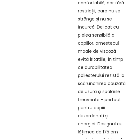
confortabilă, dar fără
restricții, care nu se
strânge și nu se
încurcă. Delicat cu
pielea sensibilă a
copiilor, amestecul
moale de viscoză
evită iritațiile, în timp
ce durabilitatea
poliesterului rezistă la
scărunchirea cauzată
de uzura și spălările
frecvente - perfect
pentru copiii
dezordonați și
energici. Designul cu
lățimea de 175 cm