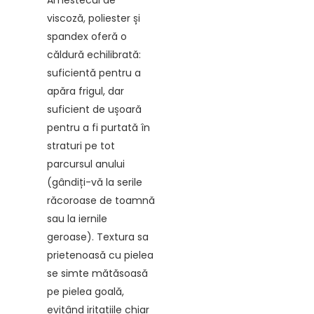
Amestecul de
viscoză, poliester și
spandex oferă o
căldură echilibrată:
suficientă pentru a
apăra frigul, dar
suficient de ușoară
pentru a fi purtată în
straturi pe tot
parcursul anului
(gândiți-vă la serile
răcoroase de toamnă
sau la iernile
geroase). Textura sa
prietenoasă cu pielea
se simte mătăsoasă
pe pielea goală,
evitând iritațiile chiar