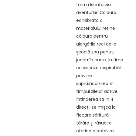
fără a le întârzia
aventurile. Căldura
echilibrată a
materialului reține
căldura pentru
alergările reci de la
școală sau pentru
joaca în curte, în timp
ce viscoza respirabilă
previne
supraîncălzirea în
timpul zilelor active.
Întinderea sa în 4
direcții se mișcă la
fiecare săritură,
târâre și răsucire,
oferind o potrivire