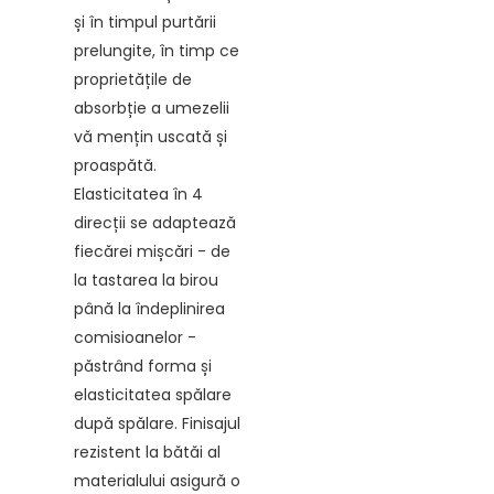
și în timpul purtării
prelungite, în timp ce
proprietățile de
absorbție a umezelii
vă mențin uscată și
proaspătă.
Elasticitatea în 4
direcții se adaptează
fiecărei mișcări - de
la tastarea la birou
până la îndeplinirea
comisioanelor -
păstrând forma și
elasticitatea spălare
după spălare. Finisajul
rezistent la bătăi al
materialului asigură o