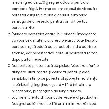
medie-grea de 270 g reține căldura pentru a
combate frigul, în timp ce amestecul de viscoză și
poliester asigură circulația aerului, eliminând
senzația de umezeală pentru confort pe tot
parcursul zilei.
Întindere nerestricționată în 4 direcții: Îmbogățită
cu spandex, materialul oferă o elasticitate flexibilă
care se mișcă odată cu corpul, oferind o potrivire
strânsă, dar nerestrictivă, care își păstrează forma
după purtări repetate.
Durabilitate prietenoasă cu pielea: Vâscoza oferă o
atingere ultra-moale și delicată pentru pielea
sensibilă, în timp ce poliesterul sporește rezistența
la bărbierit și îngrijirea ușoară - fără întreținere
plictisitoare, prospețime de lungă durată.
Lățime eficientă din punct de vedere al producției:
Designul cu lățimea de 175 cm minimizează risipa