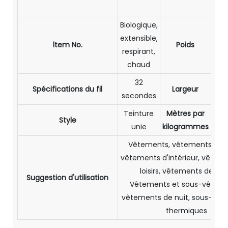
éla
Biologique,
extensible,
ltem No.
Poids
27
respirant,
chaud
32
Spécifications du fil
Largeur
1
secondes
Teinture
Mètres par
Style
2,
unie
kilogrammes
Vêtements, vêtements de s
vêtements d'intérieur, vêtem
loisirs, vêtements de spo
Suggestion d'utilisation
Vêtements et sous-vêteme
vêtements de nuit, sous-vê
thermiques