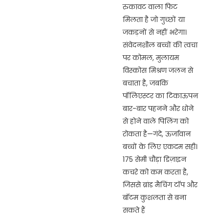
रुकावट वाला फिट
मिलता है जो गुच्छों या
जकड़नों से नहीं भरेगा।
संवेदनशील बच्चों की त्वचा
पर कोमल, मुलायम
विस्कोस मिश्रण जलन से
बचाता है, जबकि
पॉलिएस्टर का टिकाऊपन
बार-बार पहनने और धोने
से होने वाले पिलिंग को
रोकता है—गंदे, ऊर्जावान
बच्चों के लिए एकदम सही।
175 सेमी चौड़ा डिज़ाइन
कचरे को कम करता है,
जिससे ब्रांड मैचिंग टॉप और
बॉटम कुशलता से बना
सकते हैं