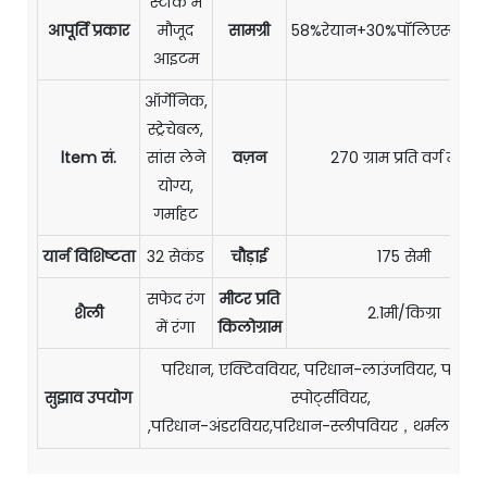
स्टॉक में
आपूर्ति प्रकार
मौजूद
सामग्री
58%रेयान+30%पॉलिएस्टर+12
आइटम
ऑर्गेनिक,
स्ट्रेचेबल,
ltem सं.
सांस लेने
वज़न
270 ग्राम प्रति वर्ग मीटर
योग्य,
गर्माहट
यार्न विशिष्टता
32 सेकंड
चौड़ाई
175 सेमी
सफेद रंग
मीटर प्रति
शैली
2.1मी/किग्रा
में रंगा
किलोग्राम
परिधान, एक्टिववियर, परिधान-लाउंजवियर, परिधा
सुझाव उपयोग
स्पोर्ट्सवियर,
,परिधान-अंडरवियर,परिधान-स्लीपवियर，थर्मल अंडर