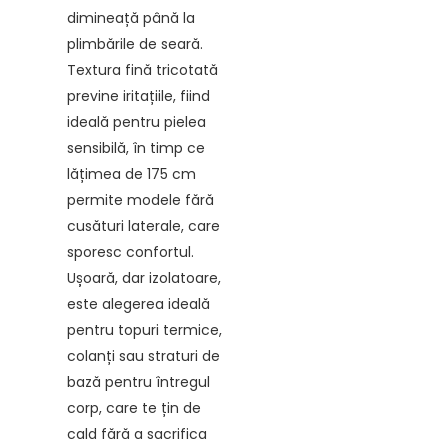
dimineață până la
plimbările de seară.
Textura fină tricotată
previne iritațiile, fiind
ideală pentru pielea
sensibilă, în timp ce
lățimea de 175 cm
permite modele fără
cusături laterale, care
sporesc confortul.
Ușoară, dar izolatoare,
este alegerea ideală
pentru topuri termice,
colanți sau straturi de
bază pentru întregul
corp, care te țin de
cald fără a sacrifica