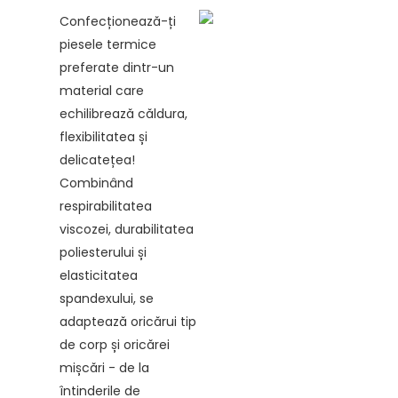
Confecționează-ți
piesele termice
preferate dintr-un
material care
echilibrează căldura,
flexibilitatea și
delicatețea!
Combinând
respirabilitatea
viscozei, durabilitatea
poliesterului și
elasticitatea
spandexului, se
adaptează oricărui tip
de corp și oricărei
mișcări - de la
întinderile de