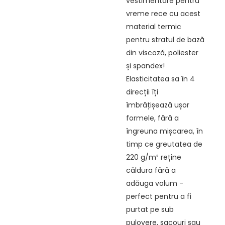
vestimentare pentru
vreme rece cu acest
material termic
pentru stratul de bază
din viscoză, poliester
și spandex!
Elasticitatea sa în 4
direcții îți
îmbrățișează ușor
formele, fără a
îngreuna mișcarea, în
timp ce greutatea de
220 g/m² reține
căldura fără a
adăuga volum -
perfect pentru a fi
purtat pe sub
pulovere, sacouri sau