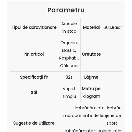
Parametru
Articole
Tipul de aprovizionare
Material
60%Raion+32%
în stoc
Organic,
Elastic,
Nr. articol
Greutate
220
Respirabil,
Călduros
Specificații fir
32s
Lăţime
17
Vopsit
Metru pe
Stil
2,5
simplu
kilogram
Îmbrăcăminte, îmbrăcămint
îmbrăcăminte de lenjerie de pat
Sugestie de utilizare
sport
Îmbrăcăminte-Lenjerie intimă, 