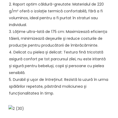
2. Raport optim căldură-greutate: Materialul de 220
g/m² oferă o izolație termică confortabilă, fără a fi
voluminos, ideal pentru a fi purtat în straturi sau
individual.
3. Lățime ultra-lată de 175 cm: Maximizează eficiența
tăierii, minimizează deșeurile și reduce costurile de
producție pentru producătorii de îmbrăcăminte.
4. Delicat cu pielea și delicat: Textura fină tricotată
asigură confort pe tot parcursul zilei, nu este iritantă
și sigură pentru bebeluși, copii și persoane cu pielea
sensibilă.
5. Durabil și ușor de întreținut: Rezistă la uzură în urma
spălărilor repetate, păstrând moliciunea și
funcționalitatea în timp.