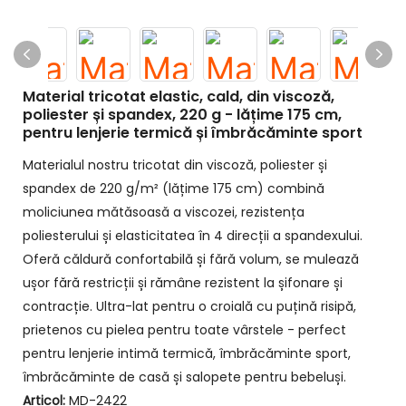
Material tricotat elastic, cald, din viscoză,
poliester și spandex, 220 g - lățime 175 cm,
pentru lenjerie termică și îmbrăcăminte sport
Materialul nostru tricotat din viscoză, poliester și
spandex de 220 g/m² (lățime 175 cm) combină
moliciunea mătăsoasă a viscozei, rezistența
poliesterului și elasticitatea în 4 direcții a spandexului.
Oferă căldură confortabilă și fără volum, se mulează
ușor fără restricții și rămâne rezistent la șifonare și
contracție. Ultra-lat pentru o croială cu puțină risipă,
prietenos cu pielea pentru toate vârstele - perfect
pentru lenjerie intimă termică, îmbrăcăminte sport,
îmbrăcăminte de casă și salopete pentru bebeluși.
Articol:
MD-2422