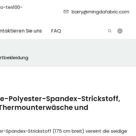
ko-tex100-
barry@mingdafabric.com
ntaktieren Sie uns
FAQ
rtbekleidung
e-Polyester-Spandex-Strickstoff,
ür Thermounterwäsche und
r-Spandex-Strickstoff (175 cm breit) vereint die seidige