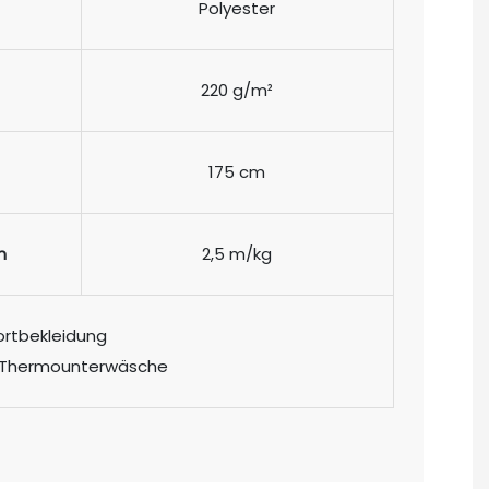
Polyester
220 g/m²
175 cm
m
2,5 m/kg
ortbekleidung
, Thermounterwäsche