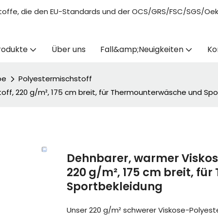
ickstoffe, die den EU-Standards und der OCS/GRS/FSC/SGS/Oe
rodukte
Über uns
Fall&amp;Neuigkeiten
Ko
be
Polyestermischstoff
off, 220 g/m², 175 cm breit, für Thermounterwäsche und Spo
Dehnbarer, warmer Viskos
220 g/m², 175 cm breit, f
Sportbekleidung
Unser 220 g/m² schwerer Viskose-Polyeste