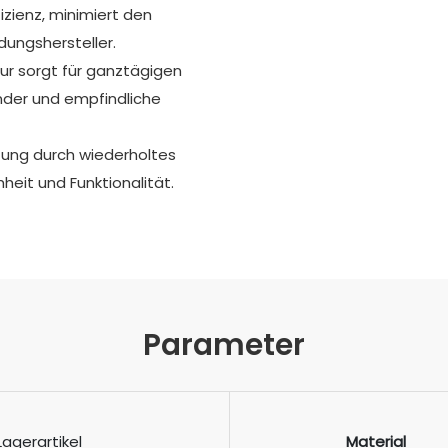
fizienz, minimiert den
dungshersteller.
ktur sorgt für ganztägigen
Kinder und empfindliche
zung durch wiederholtes
eit und Funktionalität.
Parameter
Lagerartikel
Material