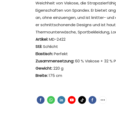
Weichheit von Viskose, die Strapazierfäh
Eigenschaften von Spandex. Er bietet an
an, ohne einzuengen, und ist knitter- und 
er schnittschonende Designs und ist hautfr
Thermounterwäsche, Sportbekleidung, L
Artikel:
MD-2422
Stil:
Schlicht
Elastisch:
Perfekt
Zusammensetzung:
60 % Viskose + 32 % P
Gewicht:
220 g
Breite:
175 cm