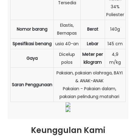
Tersedia
34%
Poliester
Elastis,
Nomor barang
Berat
140g
Bernapas
Spesifikasi benang
usia 40-an
Lebar
145 cm
Dicelup
Meter per
4,9
Gaya
polos
kilogram
m/kg
Pakaian, pakaian olahraga, BAYI
& ANAK-ANAK
Saran Penggunaan
Pakaian - Pakaian dalam,
pakaian pelindung matahari
Keunggulan Kami