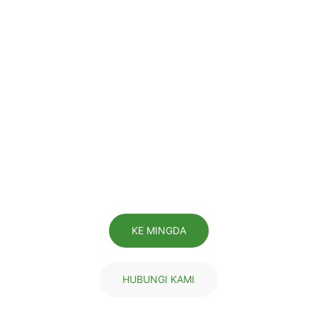
2002
Secara formal didirikan di 2002
300+
Karyawan 300+ orang
40,000㎡
Meliputi area seluas 40.000 meter persegi
KE MINGDA
HUBUNGI KAMI