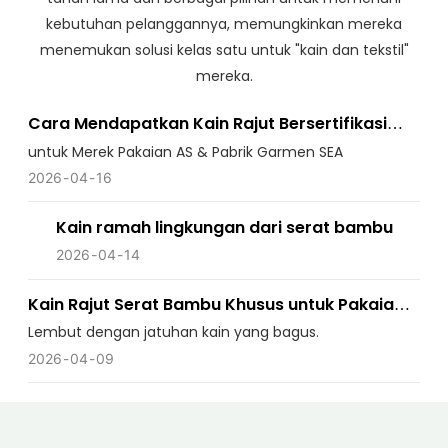
kebutuhan pelanggannya, memungkinkan mereka
menemukan solusi kelas satu untuk "kain dan tekstil"
mereka.
Cara Mendapatkan Kain Rajut Bersertifikasi
OEKO-TEX
untuk Merek Pakaian AS & Pabrik Garmen SEA
2026
04
16
Kain ramah lingkungan dari serat bambu
2026
04
14
Kain Rajut Serat Bambu Khusus untuk Pakaian
Tari
Lembut dengan jatuhan kain yang bagus.
2026
04
09