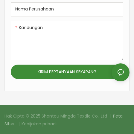
lebarnya mengurangi
yang minim limbah, ramah
pemborosan. Sempurna
di kulit untuk segala usia –
Nama Perusahaan
untuk lapisan dasar musim
sempurna untuk pakaian
dingin, pakaian rajut yang
dalam termal, pakaian
Kandungan
pas, dan pakaian santai
olahraga, pakaian santai,
yang nyaman, kain ini
dan baju bayi.
menggabungkan fungsi,
kenyamanan, dan efisiensi
produksi untuk berbagai
merek.
KIRIM PERTANYAAN SEKARANG
Hak Cipta © 2025 Shantou Mingda Textile Co., Ltd |
Peta
Situs
|
Kebijakan pribadi