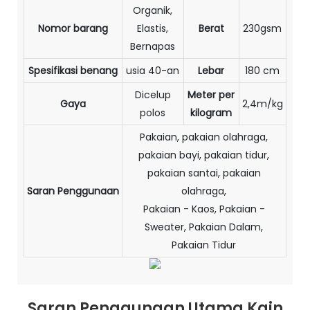
Organik,
Nomor barang
Elastis,
Berat
230gsm
Bernapas
Spesifikasi benang
usia 40-an
Lebar
180 cm
Dicelup
Meter per
Gaya
2,4m/kg
polos
kilogram
Pakaian, pakaian olahraga,
pakaian bayi, pakaian tidur,
pakaian santai, pakaian
Saran Penggunaan
olahraga,
Pakaian - Kaos, Pakaian -
Sweater, Pakaian Dalam,
Pakaian Tidur
Saran Penggunaan Utama Kain