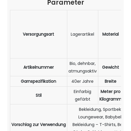
Parameter
Ba
Versorgungsart
Lagerartikel
Material
E
Bio, dehnbar,
Artikelnummer
Gewicht
1
atmungsaktiv
Garnspezifikation
40er Jahre
Breite
1
Einfarbig
Meter pro
Stil
3
gefärbt
Kilogramm
Bekleidung, Sportbekleidu
Loungewear, Babybekleid
Vorschlag zur Verwendung
Bekleidung – T-Shirts, Bekle