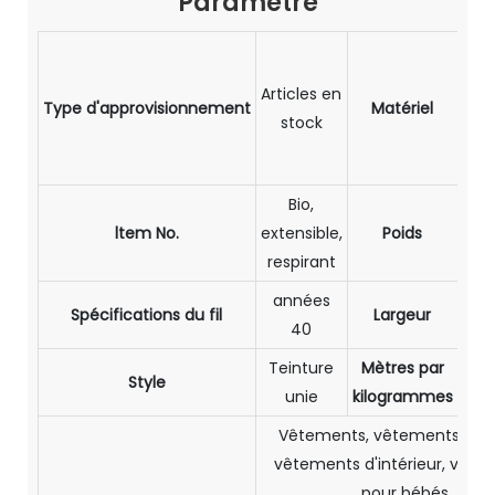
Paramètre
4
coto
Articles en
Type d'approvisionnement
Matériel
% 
stock
éla
Bio,
ltem No.
extensible,
Poids
17
respirant
années
Spécifications du fil
Largeur
1
40
Teinture
Mètres par
Style
3,
unie
kilogrammes
Vêtements, vêtements de s
vêtements d'intérieur, vêt
pour bébés