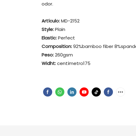
odor.
Artículo:
MD-2152
Style:
Plain
Elastic:
Perfect
Composition:
92%bamboo fiber 8%spand
Peso:
260gsm
Widht:
centímetro175