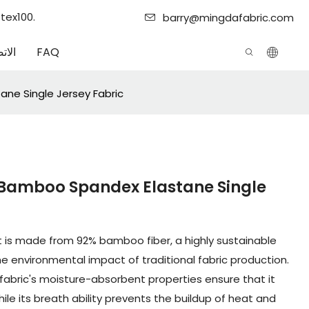
Mingda Textile هي شركة مصنع
barry@mingdafabric.com
FAQ
الات
ne Single Jersey Fabric
 Bamboo Spandex Elastane Single
t is made from 92% bamboo fiber, a highly sustainable
e environmental impact of traditional fabric production.
abric's moisture-absorbent properties ensure that it
le its breath ability prevents the buildup of heat and