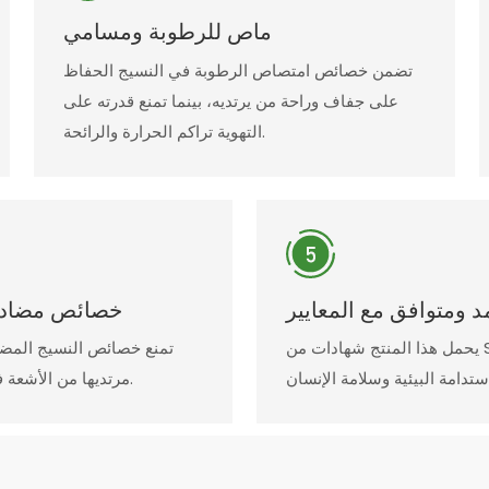
ماص للرطوبة ومسامي
تضمن خصائص امتصاص الرطوبة في النسيج الحفاظ
على جفاف وراحة من يرتديه، بينما تمنع قدرته على
التهوية تراكم الحرارة والرائحة.
د ومتوافق مع المعايير
خصائص مضادة ل
يحمل هذا المنتج شهادات من SGS/Oeko-Tex وFSC، مما يضمن الامتثال للمعايير
تمنع خصائص النسيج المضاد
مرتديها من الأشعة فوق البنفسجية الضارة، مما يعزز تجربة ارتداء صحية وآمنة.