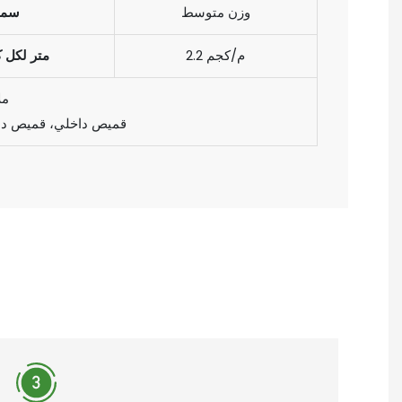
وزن متوسط
سما
2.2 م/كجم
متر لكل ك
مل
قميص داخلي، قميص داخ