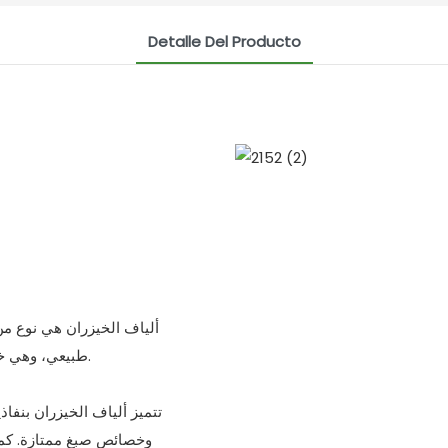
Detalle Del Producto
ألياف الخيزران هي نوع من
طبيعي، وهي خامس الألياف الطبيعية بعد القطن والقنب والصوف والحرير.
تتميز ألياف الخيزران بنفاذ
وخصائص صبغ ممتازة. كما أ