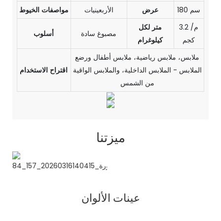
180 سم
عرض
الأربعينيات
مواصفات الخيوط
3.2 م/
متر لكل
مصبوغ سادة
أسلوب
كجم
كيلوغرام
ملابس، ملابس رياضية، ملابس أطفال ورضع
الملابس - الملابس الداخلية، والملابس الواقية
اقتراح الاستخدام
من الشمس
ميزتنا
عينات الألوان