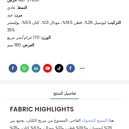
MD-J7850
غرض:
النمط:
عادي
مرن:
جيد
التركيب:
ليوسيل 26%، قطن 19.5%، مودال 13%، كتان 6.5%، بوليستر
35%
الوزن:
170 غرام/متر مربع
العرض:
180 سم
تفاصيل المنتج
FABRIC HIGHLIGHTS
هذا
النسيج المحبوك
الفاخر، المصنوع من مزيج الكتان، يجمع بين
26% ليوسيل، و19.5% قطن، و13% مودال، و6.5% كتان، و35%