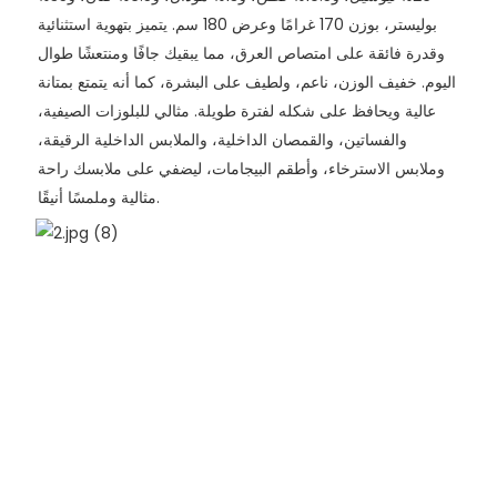
بوليستر، بوزن 170 غرامًا وعرض 180 سم. يتميز بتهوية استثنائية
وقدرة فائقة على امتصاص العرق، مما يبقيك جافًا ومنتعشًا طوال
اليوم. خفيف الوزن، ناعم، ولطيف على البشرة، كما أنه يتمتع بمتانة
عالية ويحافظ على شكله لفترة طويلة. مثالي للبلوزات الصيفية،
والفساتين، والقمصان الداخلية، والملابس الداخلية الرقيقة،
وملابس الاسترخاء، وأطقم البيجامات، ليضفي على ملابسك راحة
مثالية وملمسًا أنيقًا.