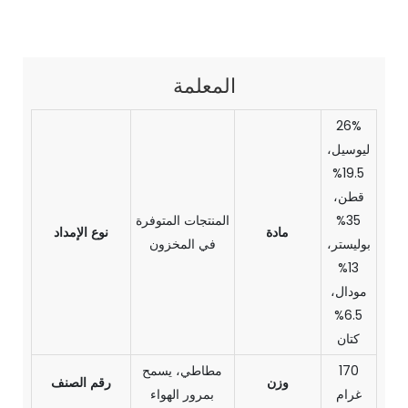
المعلمة
26%
ليوسيل،
19.5%
قطن،
35%
المنتجات المتوفرة
مادة
نوع الإمداد
بوليستر،
في المخزون
13%
مودال،
6.5%
كتان
170
مطاطي، يسمح
وزن
رقم الصنف
غرام
بمرور الهواء