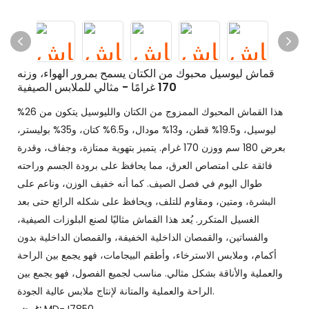
قماش ليوسيل محبوك من الكتان يسمح بمرور الهواء، وزنه
170 غرامًا - مثالي للملابس الصيفية
هذا القماش المحبوك الممزوج من الكتان والليوسيل يتكون من 26%
ليوسيل، و19.5% قطن، و13% مودال، و6.5% كتان، و35% بوليستر،
بعرض 180 سم ووزن 170 غرام. يتميز بتهوية ممتازة، وجفاف، وقدرة
فائقة على امتصاص العرق، مما يحافظ على برودة الجسم وراحته
طوال اليوم في فصل الصيف. كما أنه خفيف الوزن، وناعم على
البشرة، ومتين، ومقاوم للتلف، ويحافظ على شكله الرائع حتى بعد
الغسيل المتكرر. يُعد هذا القماش مثاليًا لصنع البلوزات الصيفية،
والفساتين، والقمصان الداخلية الخفيفة، والقمصان الداخلية بدون
أكمام، وملابس الاسترخاء، وأطقم البيجامات، فهو يجمع بين الراحة
والعملية والأناقة بشكل مثالي. مناسب لجميع الفصول، فهو يجمع بين
الراحة والعملية والمتانة لإنتاج ملابس عالية الجودة.