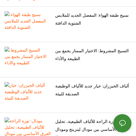
الخيزران’تعتمد استدامة S على
نسيج طبقة الهواء: المفضل الجديد للملابس
أساليب المعالجة—الإنتاج
الشتوية الدافئة
الميكانيكي (بياض الخيزران) هو
صديق للبيئة ولكنه نادر ، في حين
أن معالجة اللزوجة المكثفة للمواد
النسيج المشروط: الاختيار الممتاز يجمع بين
الكيميائية تثير مخاوف التلوث.
الطبيعة والأداء
البوليستر المعاد تدويره ،
المستمدة من زجاجات PET أو
نفايات النسيج ، يقطع انبعاثات
الكربون بنسبة 23 ٪ مقارنةً
ألياف الخيزران: خيار جديد للألياف الوظيفية
بالبوليستر البكر ولكنه يلقي
الصديقة للبيئة
البلاستيك الدقيق ولا يزال قابلاً
للتحلل.
مودال: ثورة الراحة للألياف الطبيعية، تحليل
الفرق الأساسي بين مودال لينزينج ومودال
تقارن هذه المقالة كلتا المواد عبر