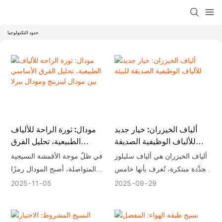
حدود التكنولوجيا
ألياف الخيزران: خيار جديد
مودال: ثورة الراحة للألياف
للألياف الوظيفية الصديقة
الطبيعية، تحليل الفرق
للبيئة
الأساسي بين مودال لينزينج
ألياف الخيزران هي ألياف سليلوز
في ظلّ موجة الأقمشة النسيجية
ومودال بيرلا
مُجدَّدة مبتكرة، تُعرف بأنها خامس
المتواصلة، أصبح المودال رمزًا
أهم الألياف الطبيعية. تُستخرج من
للراحة في عالم الموضة والأثاث
2025
11
05
2025
09
29
خيزران عمره من سنتين إلى ثلاث
المنزلي، بفضل أصله الطبيعي
سنوات، وهي قابلة للغزل، وغالبًا
وتجربة ارتدائه الممتازة. لا يقتصر
ما تُمزج مع مواد أخرى كالقطن.
هذا الألياف السليلوزية المُجدّدة،