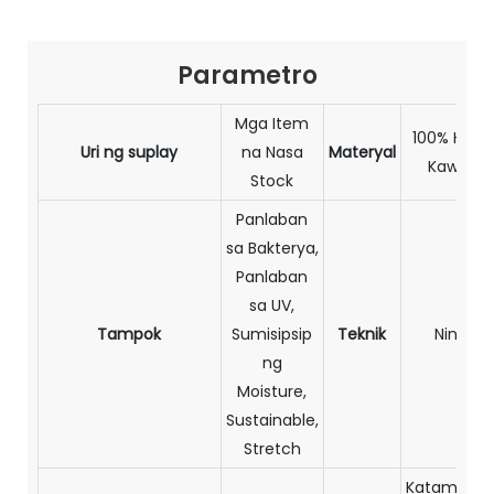
Parametro
Mga Item
100% Hibla
Uri ng suplay
na Nasa
Materyal
Kawaya
Stock
Panlaban
sa Bakterya,
Panlaban
sa UV,
Tampok
Sumisipsip
Teknik
Niniting
ng
Moisture,
Sustainable,
Stretch
Katamtam