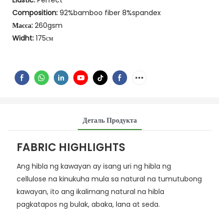
Elastic:
Perfect
Composition:
92%bamboo fiber 8%spandex
Масса:
260gsm
Widht:
175см
Деталь Продукта
FABRIC HIGHLIGHTS
Ang hibla ng kawayan ay isang uri ng hibla ng
cellulose na kinukuha mula sa natural na tumutubong
kawayan, ito ang ikalimang natural na hibla
pagkatapos ng bulak, abaka, lana at seda.