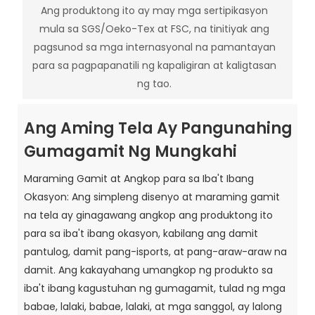
Ang produktong ito ay may mga sertipikasyon
mula sa SGS/Oeko-Tex at FSC, na tinitiyak ang
pagsunod sa mga internasyonal na pamantayan
para sa pagpapanatili ng kapaligiran at kaligtasan
ng tao.
Ang Aming Tela Ay Pangunahing
Gumagamit Ng Mungkahi
Maraming Gamit at Angkop para sa Iba't Ibang
Okasyon: Ang simpleng disenyo at maraming gamit
na tela ay ginagawang angkop ang produktong ito
para sa iba't ibang okasyon, kabilang ang damit
pantulog, damit pang-isports, at pang-araw-araw na
damit. Ang kakayahang umangkop ng produkto sa
iba't ibang kagustuhan ng gumagamit, tulad ng mga
babae, lalaki, babae, lalaki, at mga sanggol, ay lalong