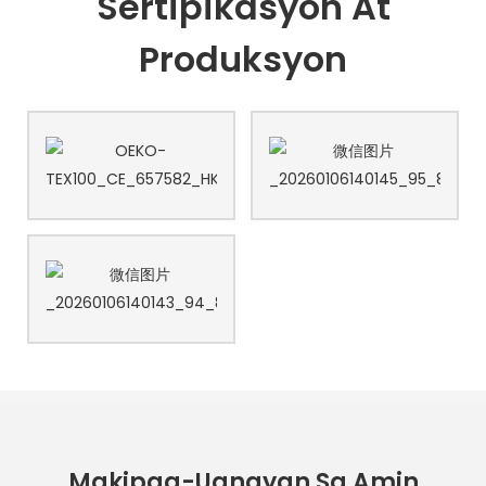
Sertipikasyon At
Produksyon
Makipag-Ugnayan Sa Amin