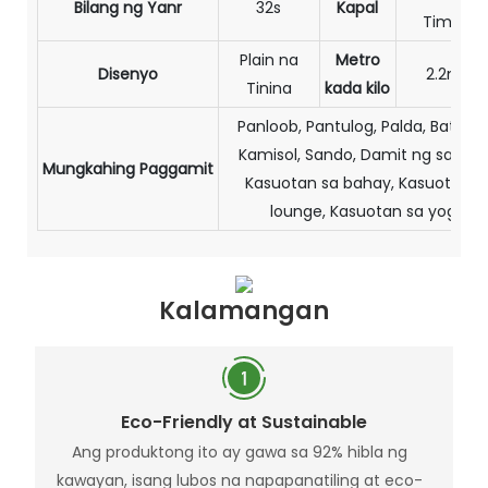
Bilang ng Yanr
32s
Kapal
Timban
Plain na
Metro
Disenyo
2.2m/k
Tinina
kada kilo
Panloob, Pantulog, Palda, Bathro
Kamisol, Sando, Damit ng sanggo
Mungkahing Paggamit
Kasuotan sa bahay, Kasuotan s
lounge, Kasuotan sa yoga
Kalamangan
Eco-Friendly at Sustainable
Ang produktong ito ay gawa sa 92% hibla ng
kawayan, isang lubos na napapanatiling at eco-