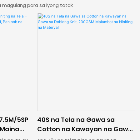
a magulang para sa iyong tatak
7.5M/5SP
40S na Tela na Gawa sa
– Mainam
Cotton na Kawayan na Gawa
ng
sa Dobleng Knit, 230GSM