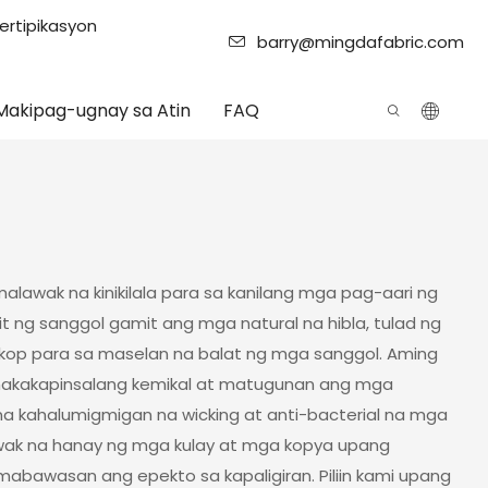
ertipikasyon
barry@mingdafabric.com
Makipag-ugnay sa Atin
FAQ
malawak na kinikilala para sa kanilang mga pag-aari ng
t ng sanggol gamit ang mga natural na hibla, tulad ng
kop para sa maselan na balat ng mga sanggol. Aming
a nakakapinsalang kemikal at matugunan ang mga
 kahalumigmigan na wicking at anti-bacterial na mga
awak na hanay ng mga kulay at mga kopya upang
bawasan ang epekto sa kapaligiran. Piliin kami upang