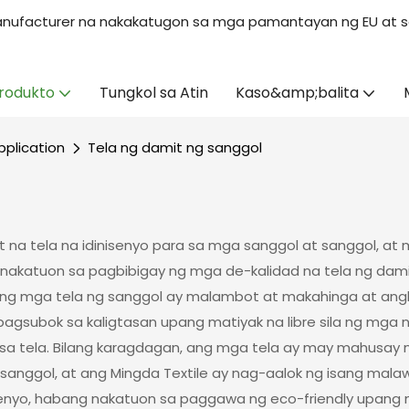
s Manufacturer na nakakatugon sa mga pamantayan ng EU at s
rodukto
Tungkol sa Atin
Kaso&amp;balita
plication
Tela ng damit ng sanggol
t na tela na idinisenyo para sa mga sanggol at sanggol, at 
y nakatuon sa pagbibigay ng mga de-kalidad na tela ng dami
ang mga tela ng sanggol ay malambot at makahinga at ang
 pagsubok sa kaligtasan upang matiyak na libre sila ng mg
tela. Bilang karagdagan, ang mga tela ay may mahusay na
sanggol, at ang Mingda Textile ay nag-aalok ng isang mal
nyo, habang nakatuon sa paggawa ng eco-friendly upang ma