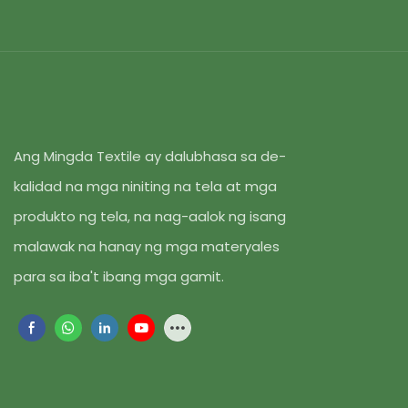
wear at mga 
produksyon n
Ang Mingda Textile ay dalubhasa sa de-
kalidad na mga niniting na tela at mga
produkto ng tela, na nag-aalok ng isang
malawak na hanay ng mga materyales
para sa iba't ibang mga gamit.