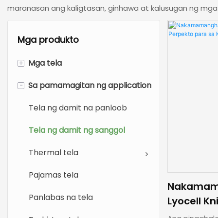
maranasan ang kaligtasan, ginhawa at kalusugan ng mga 
Mga produkto
+
Mga tela
-
Sa pamamagitan ng application
Tela ng kawayan
Modal na tela
Tela ng damit na panloob
Cotton Tela
Tela ng damit ng sanggol
Tela ng Lyocell
Thermal tela
Rayon tela
Pajamas tela
Nakamam
Tela ng nylon
Panlabas na tela
Lyocell Kn
Perpekto 