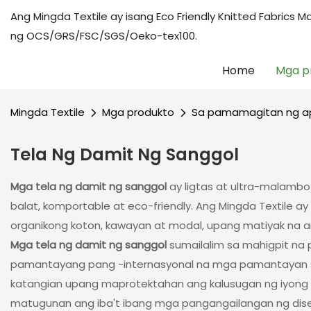
Ang Mingda Textile ay isang Eco Friendly Knitted Fabric
ng OCS/GRS/FSC/SGS/Oeko-tex100.
Home
Mga p
Mingda Textile
Mga produkto
Sa pamamagitan ng ap
Tela Ng Damit Ng Sanggol
Mga tela ng damit ng sanggol
ay ligtas at ultra-malambo
balat, komportable at eco-friendly. Ang Mingda Textile a
organikong koton, kawayan at modal, upang matiyak na 
Mga tela ng damit ng sanggol
sumailalim sa mahigpit na
pamantayang pang -internasyonal na mga pamantayan sa 
katangian upang maprotektahan ang kalusugan ng iyong 
matugunan ang iba't ibang mga pangangailangan ng dise