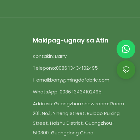
ngewear sa
Makipag-ugnay sa Atin
Kontakin: Barry
Telepono:
0086 13434102495
I-email:
barry@mingdafabric.com
WhatsApp: 0086 13434102495
Address: Guangzhou show room: Room
201, No.1, Yiheng Street, Ruibao Ruixing
Street, Haizhu District, Guangzhou-
510300, Guangdong China