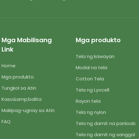
pangangailangan sa
mga makapal na set ng lou
g damit pambata.
taglamig.
Mga Mabilisang
Mga produkto
Link
Tela ng kawayan
Home
Modal na tela
Mga produkto
Cotton Tela
Tungkol sa Atin
Tela ng Lyocell
Kaso&amp;balita
Rayon tela
Makipag-ugnay sa Atin
Tela ng nylon
FAQ
Tela ng damit na panloob
Tela ng damit ng sanggol