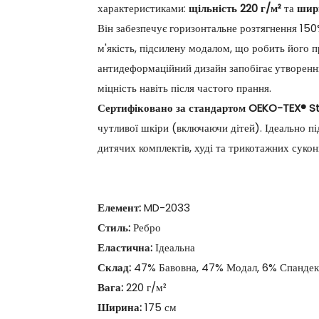
характеристиками:
щільність 220 г/м²
та
шир
Він забезпечує горизонтальне розтягнення 15
м'якість, підсилену модалом, що робить його 
антидеформаційний дизайн запобігає утворенню
міцність навіть після частого прання.
Сертифіковано за стандартом OEKO-TEX® S
чутливої ​​шкіри (включаючи дітей). Ідеально 
дитячих комплектів, худі та трикотажних сукон
Елемент:
MD-2033
Стиль:
Ребро
Еластична:
Ідеальна
Склад:
47% Бавовна, 47% Модал, 6% Спандек
Вага:
220 г/м²
Ширина:
175 см