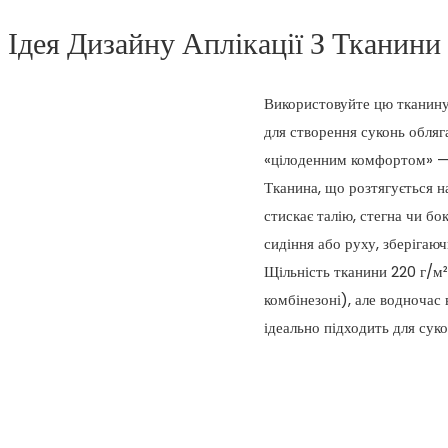
Ідея Дизайну Аплікації З Тканини
Використовуйте цю тканину 
для створення суконь обляг
«цілоденним комфортом» — 
Тканина, що розтягується н
стискає талію, стегна чи бо
сидіння або руху, зберігаю
Щільність тканини 220 г/м²
комбінезоні), але водночас
ідеально підходить для сук