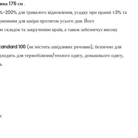
ина 175 см
.
0%-200% для тривалого відновлення, усадку при пранні ≤3% та
приємним для шкіри протягом усього дня. Його
 складок та закрученню країв, а також забезпечує високу
tandard 100
(не містить шкідливих речовин), безпечно для
підходить для термобілизни/теплого одягу, домашнього одягу,
ь.
с