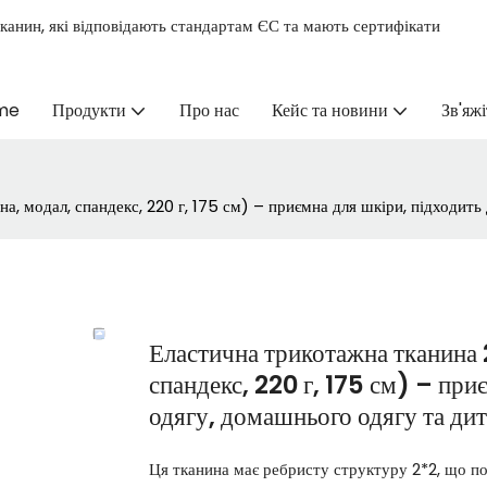
канин, які відповідають стандартам ЄС та мають сертифікати
me
Продукти
Про нас
Кейс та новини
Зв'яжі
а, модал, спандекс, 220 г, 175 см) – приємна для шкіри, підходит
Еластична трикотажна тканина 
спандекс, 220 г, 175 см) – при
одягу, домашнього одягу та ди
Ця тканина має ребристу структуру 2*2, що по