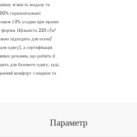
кішну м'якість модалу та
200% горизонтальної
а також ≤3% усадки при пранні
я форми. Щільність 220 г/м²
льно підходить для осені/
ля одягу), а сертифікація
вих речовин, що робить її
дить для базового одягу, худі,
денний комфорт з міцною та
Параметр