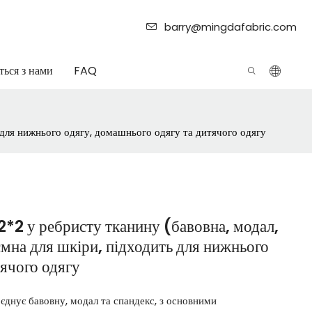
barry@mingdafabric.com
ться з нами
FAQ
ь для нижнього одягу, домашнього одягу та дитячого одягу
2*2 у ребристу тканину (бавовна, модал,
ємна для шкіри, підходить для нижнього
тячого одягу
єднує бавовну, модал та спандекс, з основними