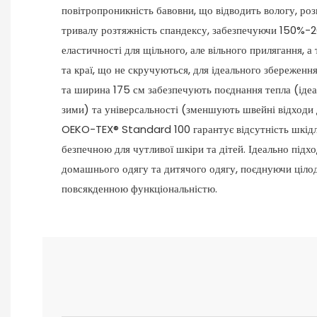
повітропроникність бавовни, що відводить вологу, роз
тривалу розтяжність спандексу, забезпечуючи 150%-
еластичності для щільного, але вільного прилягання, 
та краї, що не скручуються, для ідеального збереженн
та ширина 175 см забезпечують поєднання тепла (ідеа
зими) та універсальності (зменшують швейні відходи д
OEKO-TEX® Standard 100 гарантує відсутність шкідли
безпечною для чутливої ​​шкіри та дітей. Ідеально підхо
домашнього одягу та дитячого одягу, поєднуючи ціло
повсякденною функціональністю.