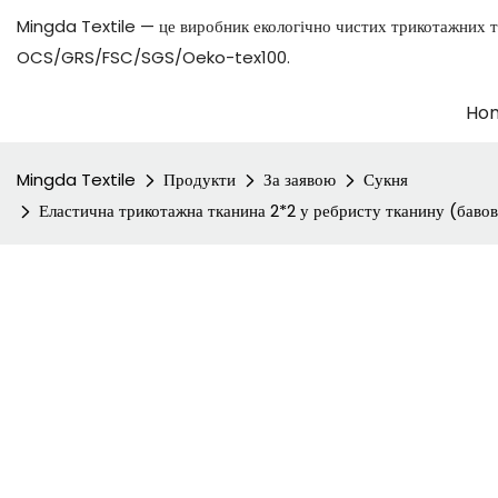
Mingda Textile — це виробник екологічно чистих трикотажних т
OCS/GRS/FSC/SGS/Oeko-tex100.
Ho
Mingda Textile
Продукти
За заявою
Сукня
Еластична трикотажна тканина 2*2 у ребристу тканину (бавовн