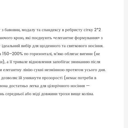
з бавовни, модалу та спандексу в ребристу сітку 2*2
аючого крою, які поєднують «елегантне формування» з
ідеальний вибір для щоденного та святкового носіння.
а 150–200% по горизонталі, м’яко облягає вигини (не
ки), а її тривале відновлення запобігає зминанню після
чи елегантну лінію сукні незмінною протягом усього дня.
 дозволяє їй уникнути прозорості (немає потреби в
 вона достатньо легка для цілорічного носіння —
онь середньої або міді довжини трохи вище коліна.