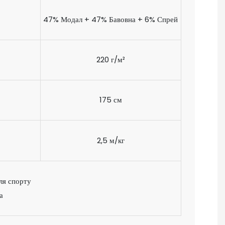
47% Модал + 47% Бавовна + 6% Спрей
220 г/м²
175 см
2,5 м/кг
для спорту
а