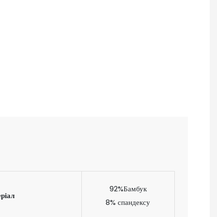
92%Бамбук
ріал
8% спандексу