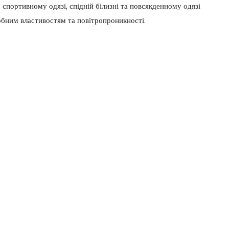
 спортивному одязі, спідній білизні та повсякденному одязі
кробним властивостям та повітропроникності.