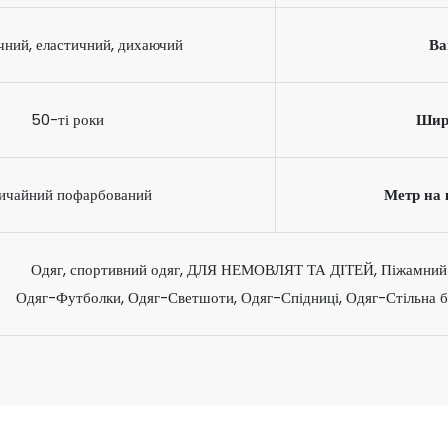
чний, еластичний, дихаючий
Ва
50-ті роки
Шир
ичайний пофарбований
Метр на 
Одяг, спортивний одяг, ДЛЯ НЕМОВЛЯТ ТА ДІТЕЙ, Піжамний од
Одяг-Футболки, Одяг-Светшоти, Одяг-Спідниці, Одяг-Стільна б