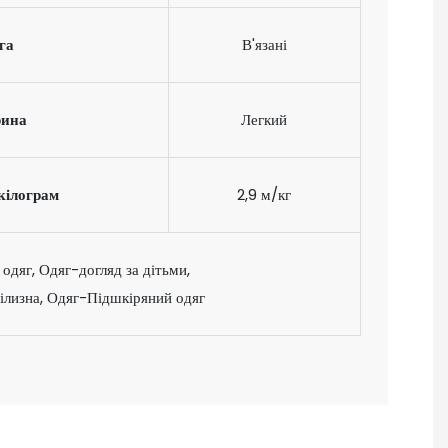
га
В'язані
ина
Легкий
кілограм
2,9 м/кг
яг, Одяг-догляд за дітьми,
ілизна, Одяг-Підшкіряний одяг