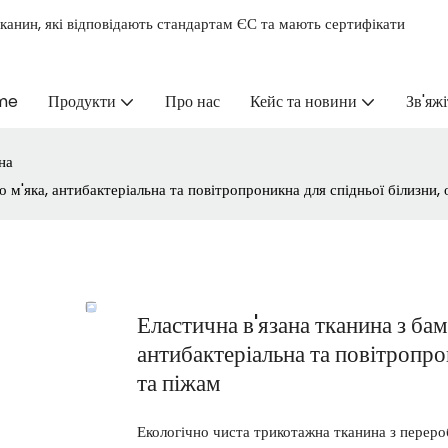
канин, які відповідають стандартам ЄС та мають сертифікати
me
Продукти
Про нас
Кейс та новини
Зв'яжі
на
 м'яка, антибактеріальна та повітропроникна для спідньої білизни, 
Еластична в'язана тканина з бам
антибактеріальна та повітропро
та піжам
Екологічно чиста трикотажна тканина з переро