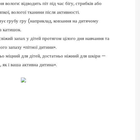
вологи: відводить піт під час бігу, стрибків або
кої, вологої тканини після активності.
мує грубу гру (наприклад, ковзання на дитячому
а катишок.
віжий запах у дітей протягом цілого дня навчання та
ого запаху «пітної дитини».
ньо міцний для дітей, достатньо ніжний для шкіри —
 як і ваша активна дитина».