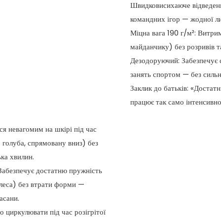
Швидковисихаюче відведення 
командних ігор — жодної лип
Міцна вага 190 г/м²: Витри
майданчику) без розривів т
Дезодоруючий: Забезпечує с
занять спортом — без сильн
Заклик до батьків: «Достат
працює так само інтенсивно,
ся невагомим на шкірі під час
о голуба, спрямовану вниз) без
ька хвилин.
 Забезпечує достатню пружність
олеса) без втрати форми —
асани.
о циркулювати під час розігрітої