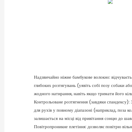
Надзвичайно ніжне бамбукове волокно: відчуваєть
глибоких розтягувань (уявіть собі позу собаки аб
жодного натирання, навіть якщо тримати його кіл
Контрольоване розтягнення (завдяки спандексу):
для рухів у повному діапазоні (наприклад, поза к
залишається на місці від привітання сонцю до шав
Повітропроникне плетіння: дозволяє повітрю вільн