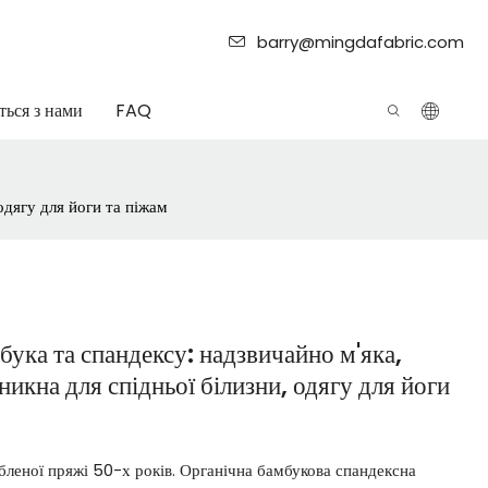
barry@mingdafabric.com
ться з нами
FAQ
одягу для йоги та піжам
бука та спандексу: надзвичайно м'яка,
никна для спідньої білизни, одягу для йоги
бленої пряжі 50-х років. Органічна бамбукова спандексна