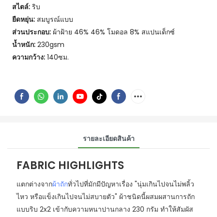
สไตล์:
ริบ
ยืดหยุ่น:
สมบูรณ์แบบ
ส่วนประกอบ:
ผ้าฝ้าย 46% 46% โมดอล 8% สแปนเด็กซ์
น้ำหนัก:
230gsm
ความกว้าง:
140ซม.
รายละเอียดสินค้า
FABRIC HIGHLIGHTS
แตกต่างจาก
ผ้าถัก
ทั่วไปที่มักมีปัญหาเรื่อง "นุ่มเกินไปจนไม่พลิ้ว
ไหว หรือแข็งเกินไปจนไม่สบายตัว" ผ้าชนิดนี้ผสมผสานการถัก
แบบริบ 2x2 เข้ากับความหนาปานกลาง 230 กรัม ทำให้สัมผัส