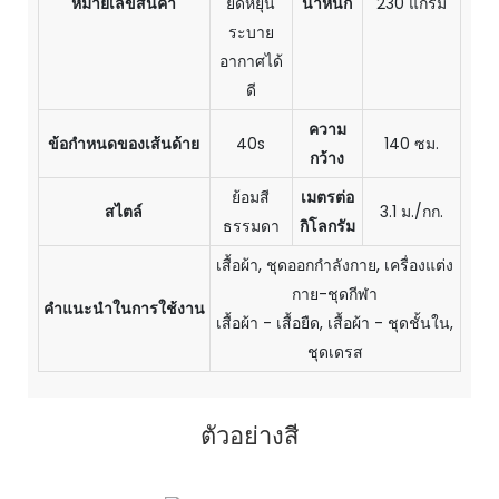
หมายเลขสินค้า
ยืดหยุ่น
น้ำหนัก
230 แกรม
ระบาย
อากาศได้
ดี
ความ
ข้อกำหนดของเส้นด้าย
40s
140 ซม.
กว้าง
ย้อมสี
เมตรต่อ
สไตล์
3.1 ม./กก.
ธรรมดา
กิโลกรัม
เสื้อผ้า, ชุดออกกำลังกาย, เครื่องแต่ง
กาย-ชุดกีฬา
คำแนะนำในการใช้งาน
เสื้อผ้า - เสื้อยืด, เสื้อผ้า - ชุดชั้นใน,
ชุดเดรส
ตัวอย่างสี