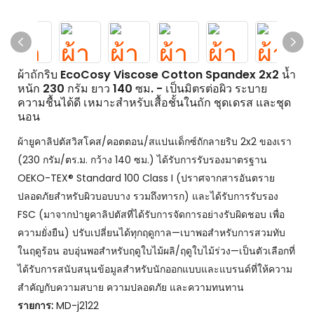
ผ้าถักริบ EcoCosy Viscose Cotton Spandex 2x2 น้ำ
หนัก 230 กรัม ยาว 140 ซม. - เป็นมิตรต่อผิว ระบาย
ความชื้นได้ดี เหมาะสำหรับเสื้อชั้นในถัก ชุดเดรส และชุด
นอน
ผ้ายูคาลิปตัสวิสโคส/คอตตอน/สแปนเด็กซ์ถักลายริบ 2x2 ของเรา
(230 กรัม/ตร.ม. กว้าง 140 ซม.) ได้รับการรับรองมาตรฐาน
OEKO-TEX® Standard 100 Class I (ปราศจากสารอันตราย
ปลอดภัยสำหรับผิวบอบบาง รวมถึงทารก) และได้รับการรับรอง
FSC (มาจากป่ายูคาลิปตัสที่ได้รับการจัดการอย่างรับผิดชอบ เพื่อ
ความยั่งยืน) ปรับเปลี่ยนได้ทุกฤดูกาล—เบาพอสำหรับการสวมทับ
ในฤดูร้อน อบอุ่นพอสำหรับฤดูใบไม้ผลิ/ฤดูใบไม้ร่วง—เป็นตัวเลือกที่
ได้รับการสนับสนุนข้อมูลสำหรับนักออกแบบและแบรนด์ที่ให้ความ
สำคัญกับความสบาย ความปลอดภัย และความทนทาน
รายการ:
MD-j2122