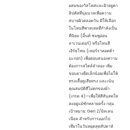
ผสมของวิสโคสและฝ้ายยูคา
ลิปตัสที่นุ่มนวลเพื่อความ
สบายผิวตลอดวัน มีให้เลือก
ในโทนสีพาสเทลที่กำลังเป็น
ที่นิยม (มิ้นต์ ชมพูอ่อน
ลาเวนเดอร์) หรือโทนสี
เอิร์ธโทน (เทอร์ราคอตต้า
มะกอก) เพื่อตอบสนองความ
ต้องการสไตล์ลำลอง เพิ่ม
ขอบยางยืดเล็กน้อยเพื่อไม่ให้
ทรงเสื้อดูเสียทรง และเน้น
คุณสมบัติสีไม่ตกของผ้า
(เกรด 4)—เพื่อให้สีสันสดใส
คงอยู่แม้ซักหลายครั้ง กลุ่ม
เป้าหมาย: Gen Z/มิลเลน
เนียล สำหรับการออกไป
เที่ยวในวันหยุดสุดสัปดาห์