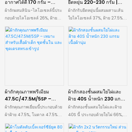
อากาศได้ดี 170 กรัม –
ยืดหยุ่น 220-230 กรัม |
เหมาะสำหรับเสื้อผ้าฤดูร้อน
ระบายอากาศได้ดี เหมาะ
ผ้าถักผสมลินิน-ไลโอเซลล์นี้ประ
ผ้าถักริบยืดหยุ่นนี้ผสมผสานเส้น
สำหรับเสื้อยืดและเดรสในฤดู
กอบด้วยไลโอเซลล์ 26%, ฝ้าย
ใยไลโอเซลล์ 37%, ฝ้าย 27.5%,
ใบไม้ผลิและฤดูร้อน
19.5%, โมดาล 13%, ลินิน 6.5%
โมดาล 18.5%, ลินิน 9.5% และส
และโพลีเอสเตอร์ 35% มีความ
แปนเด็กซ์ 7.5% มีน้ำหนัก 220–
กว้าง 180 ซม. และน้ำหนัก 170
230 กรัม และความกว้างที่ใช้งาน
กรัม มีคุณสมบัติระบายอากาศได้
ได้ 175 ซม. ระบายอากาศได้ดี
ดีเยี่ยม แห้งเร็ว และดูดซับเหงื่อได้
เยี่ยมและดูดซับความชื้น ช่วยให้
ดี ช่วยให้ผู้สวมใส่รู้สึกเย็นสบาย
ร่างกายแห้งสบายโดยไม่เหนียว
ตลอดทั้งวันในฤดูร้อน ในขณะ
เหนอะหนะ มีความยืดหยุ่นและ
เดียวกันก็มีน้ำหนักเบา นุ่มสบาย
คืนตัวได้ดี จึงเคลื่อนไหวได้อย่าง
ผิว ทนทาน และทนต่อการสึกหรอ
อิสระและคงรูปทรงได้ดี เนื้อผ้ามี
ผ้าถักคุณภาพพรีเมียม
ผ้าถักสองชั้นผสมใยไผ่และ
คงรูปทรงได้ดีแม้ซักหลายครั้ง
ความนุ่มลื่นและคงรูปได้ดี จึง
47.5C/47.5M/5SP –
ฝ้าย 40S น้ำหนัก 230 แกรม
เหมาะสำหรับทำเสื้อฤดูร้อน เดรส
เหมาะสำหรับเสื้อยืด เสื้อโปโล
เหมาะสำหรับเสื้อผ้าเด็ก ชุด
เนื้อผ้านุ่ม
ผ้าถักคุณภาพเยี่ยมนี้ประกอบด้วย
ผ้าถักสองชั้นผสมใยไผ่และฝ้าย
เสื้อซับในบางๆ เสื้อสายเดี่ยว ชุด
เสื้อชั้นใน เดรสทรงเข้ารูป
ชั้นใน และชุดเดรสทรงเข้ารูป
ผ้าฝ้าย 47.5%, โมดาล 47.5%
40S นี้ ประกอบด้วยใยไผ่ 66%,
ลำลอง และชุดนอน ผ้าชนิดนี้จึง
กระโปรง เสื้อสายเดี่ยว เสื้อคลุม
และสแปนเด็กซ์ 5% มีความกว้าง
ฝ้าย 28% และสแปนเด็กซ์ 6% มี
ผสมผสานความสบาย ความใช้
ไหมพรมเนื้อบางเบา และชุด
185 ซม. และน้ำหนัก 190 กรัม มี
น้ำหนัก 230 กรัม/ตร.ม. และ