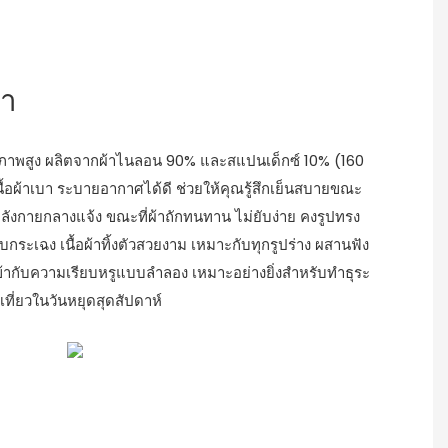
้า
ุณภาพสูง ผลิตจากผ้าไนลอน 90% และสแปนเด็กซ์ 10% (160
นื้อผ้าเบา ระบายอากาศได้ดี ช่วยให้คุณรู้สึกเย็นสบายขณะ
ลังกายกลางแจ้ง ขณะที่ผ้าถักทนทาน ไม่ยับง่าย คงรูปทรง
บกระเฉง เนื้อผ้าทิ้งตัวสวยงาม เหมาะกับทุกรูปร่าง ผสานฟัง
ข้ากับความเรียบหรูแบบลำลอง เหมาะอย่างยิ่งสำหรับทำธุระ
ี่ยวในวันหยุดสุดสัปดาห์