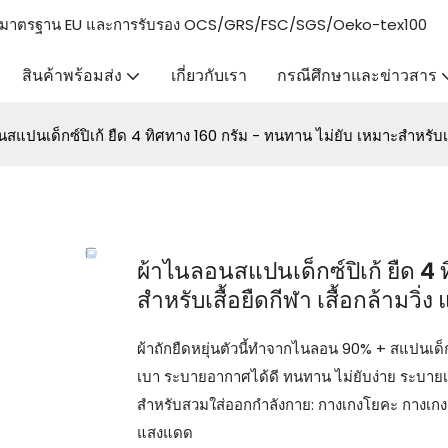
่งตรงตามมาตรฐาน EU และการรับรอง OCS/GRS/FSC/SGS/Oeko-tex100
สินค้าพร้อมส่ง
เกี่ยวกับเรา
กรณีศึกษาและข่าวสาร
สแปนเด็กซ์ปิเก้ ยืด 4 ทิศทาง 160 กรัม - ทนทาน ไม่ยับ เหมาะสำหรับเสื้
ผ้าไนลอนสแปนเด็กซ์ปิเก้ ยืด 4 
สำหรับเสื้อยืดกีฬา เสื้อกล้ามวิ่
ผ้าถักยืดหยุ่นตัวนี้ทำจากไนลอน 90% + สแปนเด็
เบา ระบายอากาศได้ดี ทนทาน ไม่ยับง่าย ระบายเหงื
สำหรับสวมใส่ออกกำลังกาย: กางเกงโยคะ กางเกงเลกกิ
แสงแดด