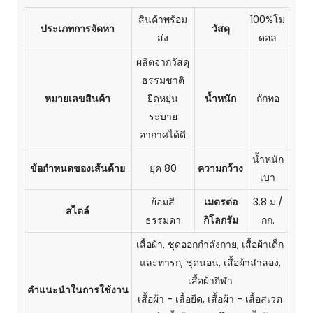
สินค้าพร้อม
100%โม
ประเภทการจัดหา
วัสดุ
ส่ง
ดอล
ผลิตจากวัสดุ
ธรรมชาติ
หมายเลขสินค้า
ยืดหยุ่น
น้ำหนัก
ถักทอ
ระบาย
อากาศได้ดี
น้ำหนัก
ข้อกำหนดของเส้นด้าย
ยุค 80
ความกว้าง
เบา
ย้อมสี
เมตรต่อ
3.8 ม./
สไตล์
ธรรมดา
กิโลกรัม
กก.
เสื้อผ้า, ชุดออกกำลังกาย, เสื้อผ้าเด็ก
และทารก, ชุดนอน, เสื้อผ้าลำลอง,
เสื้อผ้ากีฬา
คำแนะนำในการใช้งาน
เสื้อผ้า - เสื้อยืด, เสื้อผ้า - เสื้อสเวต