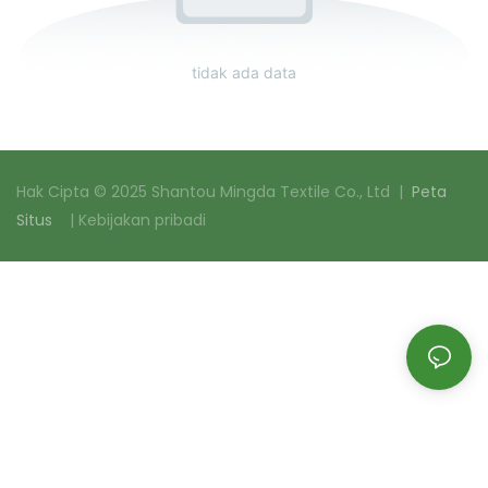
tidak ada data
Hak Cipta © 2025 Shantou Mingda Textile Co., Ltd |
Peta
Situs
|
Kebijakan pribadi