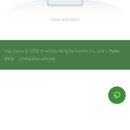
tidak ada data
Hak Cipta © 2025 Shantou Mingda Textile Co., Ltd |
Peta
Situs
|
Kebijakan pribadi