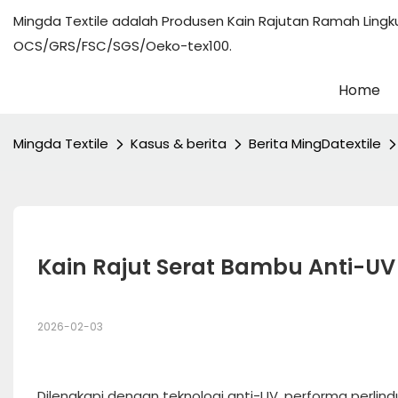
Mingda Textile adalah Produsen Kain Rajutan Ramah Lingk
OCS/GRS/FSC/SGS/Oeko-tex100.
Home
Mingda Textile
Kasus & berita
Berita MingDatextile
Kain Rajut Serat Bambu Anti-UV
2026-02-03
Dilengkapi dengan teknologi anti-UV, performa perlindun