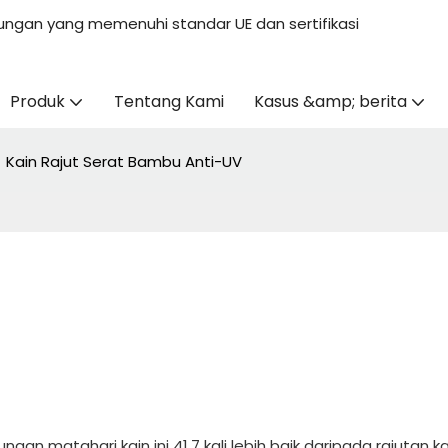
ungan yang memenuhi standar UE dan sertifikasi
Produk
Tentang Kami
Kasus &amp; berita
Kain Rajut Serat Bambu Anti-UV
gan matahari kain ini 41,7 kali lebih baik daripada rajutan k