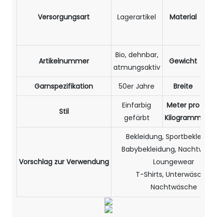
Mod
Versorgungsart
Lagerartikel
Material
Ela
Bio, dehnbar,
Artikelnummer
Gewicht
atmungsaktiv
g
Garnspezifikation
50er Jahre
Breite
17
Einfarbig
Meter pro
Stil
gefärbt
Kilogramm
m
Bekleidung, Sportbekleidun
Babybekleidung, Nachtwäsc
Vorschlag zur Verwendung
Loungewear
T-Shirts, Unterwäsche,
Nachtwäsche