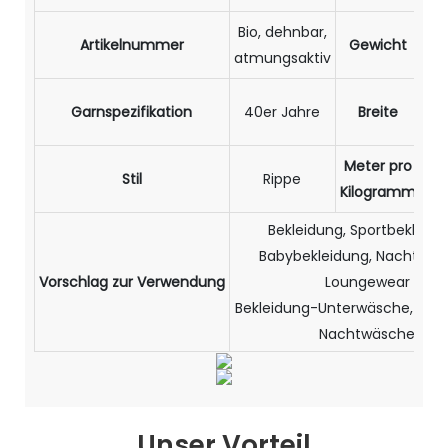
Bio, dehnbar,
Artikelnummer
Gewicht
22
atmungsaktiv
Garnspezifikation
40er Jahre
Breite
1
Meter pro
Stil
Rippe
2,
Kilogramm
Bekleidung, Sportbekleidu
Babybekleidung, Nachtwäs
Vorschlag zur Verwendung
Loungewear
Bekleidung-Unterwäsche, Bekl
Nachtwäsche
Unser Vorteil