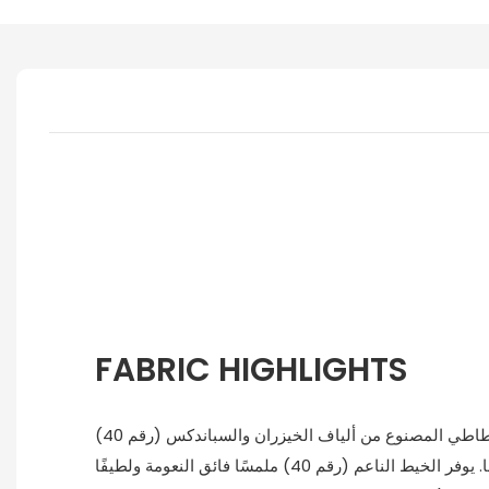
FABRIC HIGHLIGHTS
يتميز قماشنا المحبوك المطاطي المصنوع من ألياف الخيزران والسباندكس (رقم 40)
براحة وأداء وسلامة لا مثيل لها. يوفر الخيط الناعم (رقم 40) ملمسًا فائق النعومة ولطيفًا