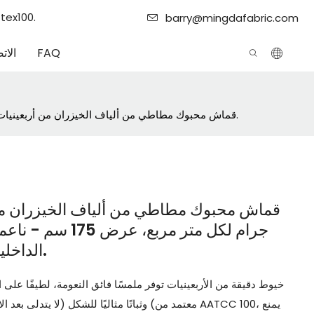
Mingda Textile هي شركة مصنع
barry@mingdafabric.com
FAQ
الات
قماش محبوك مطاطي من ألياف الخيزران من أربعينيات القرن العشرين، 200 جرام لكل متر مربع، عرض 175 سم - ناعم ومضاد للبكتيريا، مناسب للملابس الداخلية وملابس النوم وقماطات الأطفال.
جرام لكل متر مربع
الداخلية وملابس النوم وقماطات الأطفال.
خيوط دقيقة من الأربعينيات توفر ملمسًا فائق النعومة، لطيفًا على ال
وثباتًا مثاليًا للشكل (لا يتدلى بعد الاستخدام