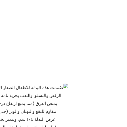
صُممت هذه البدلة للأطفال الصغار ال
الركض والتسلق واللعب بحرية تامة دو
يمتص العرق (مما يمنع ارتفاع درجة
مقاوم للبقع والبهتان والوبر (حت
عرض البدلة 175 سم