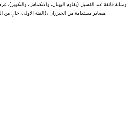
الشهادات: معيار OEKO-TEX® 100 (الفئة الأولى، خالٍ من المواد الكيميائية)، مصادر مستدامة من الخيزران.