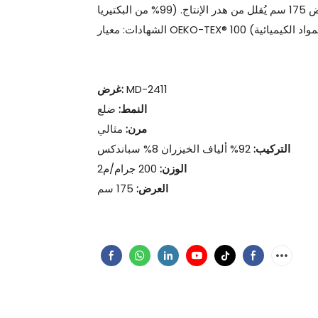
99% من البكتيريا) ومتانة فائقة عند الغسيل (يقاوم البهتان، والانكماش، والتكوير). عرض 175 سم يُقلل من هدر الإنتاج.
MD-2411
غرض:
النمط:
ضلع
مرن:
مثالي
التركيب:
92% ألياف الخيزران 8% سباندكس
الوزن:
200 جرام/م2
العرض:
175 سم