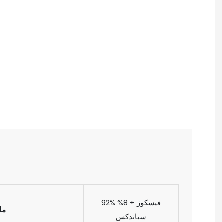
92% فيسكوز + 8%
ما
سباندكس