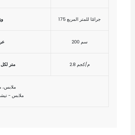
175 جرامًا للمتر المربع
وز
200 سم
عر
2.8 م/كجم
متر لكل 
ملابس، م
ملابس - تيشر