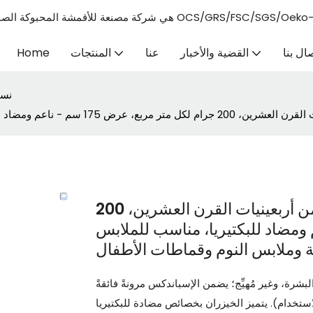
ة للأقمشة المحبوكة الصديقة للبيئة والتي تلبي معايير الاتحاد الأوروبي وشهادة OCS/GRS/FSC/SGS/Oeko-tex100.
صال بنا
القضية والأخبار
عنا
المنتجات
Home
نسي
قماش محبوك مطاطي من ألياف الخيزران من أربعينيات القرن العشرين، 200
، عرض 175 سم - ناعم ومضاد للبكتيريا، مناسب للملابس
بشرة، وغير مُهيِّج؛ يضمن الإسباندكس مرونةً فائقةً
). يتميز الخيزران بخصائص مضادة للبكتيريا (معتمد من AATCC 100، يمنع