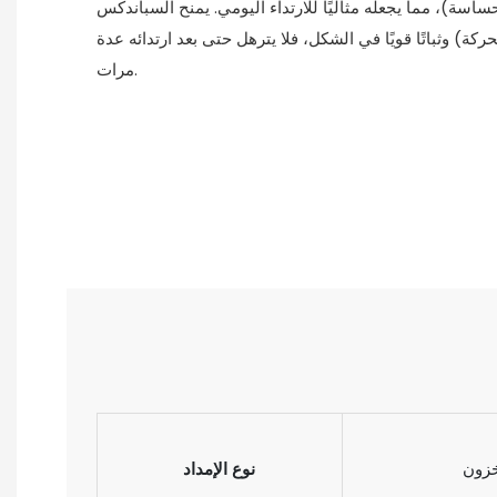
سة)، مما يجعله مثاليًا للارتداء اليومي. يمنح السباندكس
كة) وثباتًا قويًا في الشكل، فلا يترهل حتى بعد ارتدائه عدة
مرات.
خزون
نوع الإمداد