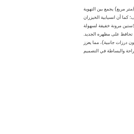
اء الليلي بنسيج خفيف الوزن (200 غرام/متر مربع) يجمع بين التهوية
 كما أن انسيابية الخيزران
لاستين مرونة خفيفة لسهولة
 ​​تحافظ على مظهره الجديد.
حدة (بدون درزات جانبية)، مما يعزز