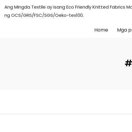
Ang Mingda Textile ay isang Eco Friendly Knitted Fabric
ng OCS/GRS/FSC/SGS/Oeko-tex100.
Home
Mga p
#