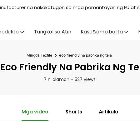
s Manufacturer na nakakatugon sa mga pamantayan ng EU at s
rodukto
Tungkol sa Atin
Kaso&amp;balita
Mingda Textile
eco friendly na pabrika ng tela
eco Friendly Na Pabrika Ng Te
7 nilalaman
527 views.
Mga video
Shorts
Artikulo