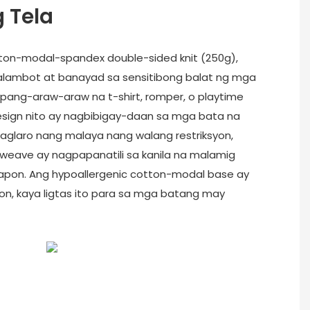
 Tela
ton-modal-spandex double-sided knit (250g),
kalambot at banayad sa sensitibong balat ng mga
pang-araw-araw na t-shirt, romper, o playtime
esign nito ay nagbibigay-daan sa mga bata na
aglaro nang malaya nang walang restriksyon,
weave ay nagpapanatili sa kanila na malamig
hapon. Ang hypoallergenic cotton-modal base ay
yon, kaya ligtas ito para sa mga batang may