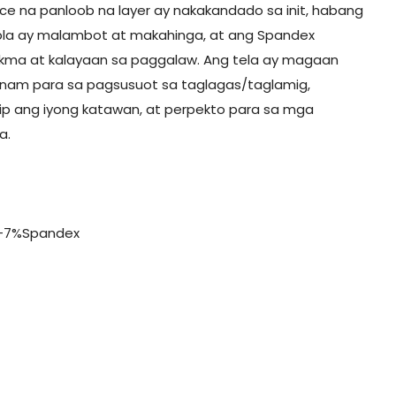
ce na panloob na layer ay nakakandado sa init, habang
pla ay malambot at makahinga, at ang Spandex
kma at kalayaan sa paggalaw. Ang tela ay magaan
ainam para sa pagsusuot sa taglagas/taglamig,
ikip ang iyong katawan, at perpekto para sa mga
a.
+7%Spandex