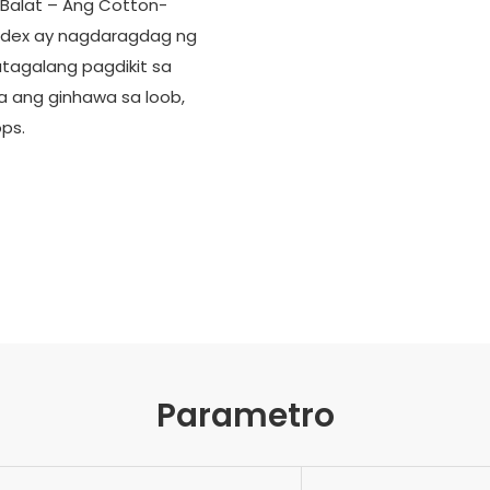
 Balat – Ang Cotton-
ndex ay nagdaragdag ng
atagalang pagdikit sa
 ang ginhawa sa loob,
ops.
Parametro