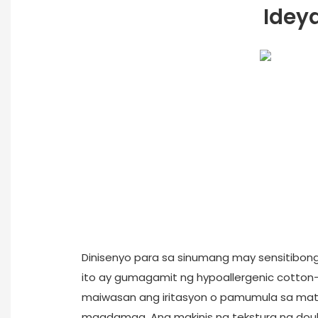
Idey
Dinisenyo para sa sinumang may sensitibon
ito ay gumagamit ng hypoallergenic cotton
maiwasan ang iritasyon o pamumula sa ma
magdamag. Ang makinis na tekstura ng doubl