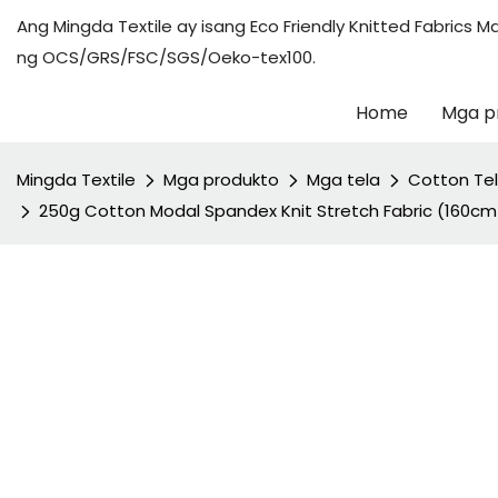
Ang Mingda Textile ay isang Eco Friendly Knitted Fabric
ng OCS/GRS/FSC/SGS/Oeko-tex100.
Home
Mga p
Mingda Textile
Mga produkto
Mga tela
Cotton Te
250g Cotton Modal Spandex Knit Stretch Fabric (160cm