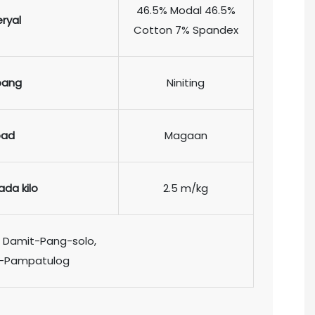
46.5% Modal 46.5%
ryal
Cotton 7% Spandex
bang
Niniting
pad
Magaan
ada kilo
2.5 m/kg
, Damit-Pang-solo,
it-Pampatulog