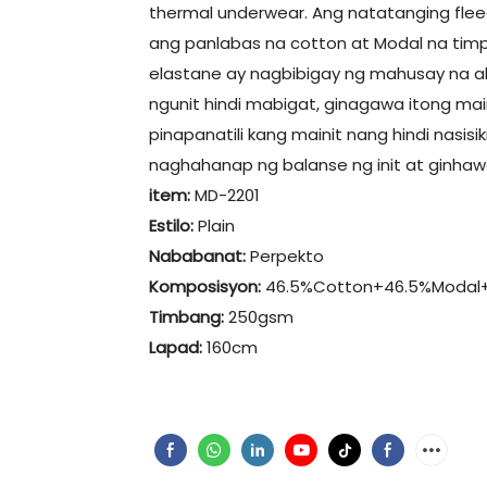
thermal underwear. Ang natatanging flee
ang panlabas na cotton at Modal na tim
elastane ay nagbibigay ng mahusay na a
ngunit hindi mabigat, ginagawa itong m
pinapanatili kang mainit nang hindi nasis
naghahanap ng balanse ng init at ginhaw
item:
MD-2201
Estilo:
Plain
Nababanat:
Perpekto
Komposisyon:
46.5%Cotton+46.5%Modal
Timbang:
250gsm
Lapad:
160cm