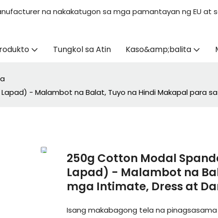
s Manufacturer na nakakatugon sa mga pamantayan ng EU at s
rodukto
Tungkol sa Atin
Kaso&amp;balita
la
 Lapad) - Malambot na Balat, Tuyo na Hindi Makapal para sa
250g Cotton Modal Spande
Lapad) - Malambot na Bal
mga Intimate, Dress at D
Isang makabagong tela na pinagsasama an