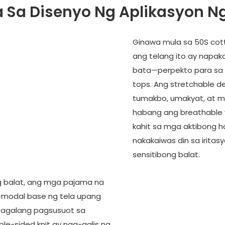
a Sa Disenyo Ng Aplikasyon Ng
Ginawa mula sa 50S cot
ang telang ito ay napa
bata—perpekto para sa 
tops. Ang stretchable d
tumakbo, umakyat, at m
habang ang breathable 
kahit sa mga aktibong 
nakakaiwas din sa iritas
sensitibong balat.
g balat, ang mga pajama na
-modal base ng tela upang
tagalang pagsusuot sa
e-sided knit ay nag-aalis ng