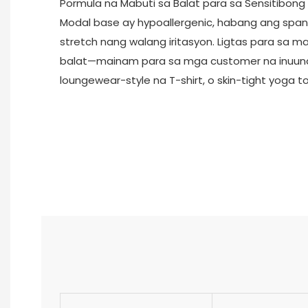
Pormula na Mabuti sa Balat para sa Sensitibong
Modal base ay hypoallergenic, habang ang spa
stretch nang walang iritasyon. Ligtas para sa m
balat—mainam para sa mga customer na inuuna
loungewear-style na T-shirt, o skin-tight yoga t