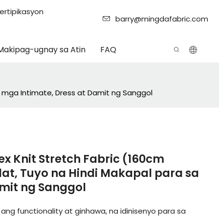
ertipikasyon
barry@mingdafabric.com
Makipag-ugnay sa Atin
FAQ
 mga Intimate, Dress at Damit ng Sanggol
x Knit Stretch Fabric (160cm
at, Tuyo na Hindi Makapal para sa
amit ng Sanggol
g functionality at ginhawa, na idinisenyo para sa