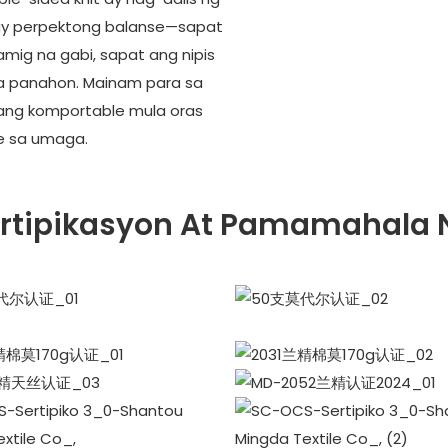
 may perpektong balanse—sapat
mig na gabi, sapat ang nipis
na panahon. Mainam para sa
kang komportable mula oras
e sa umaga.
ertipikasyon At Pamamahala 