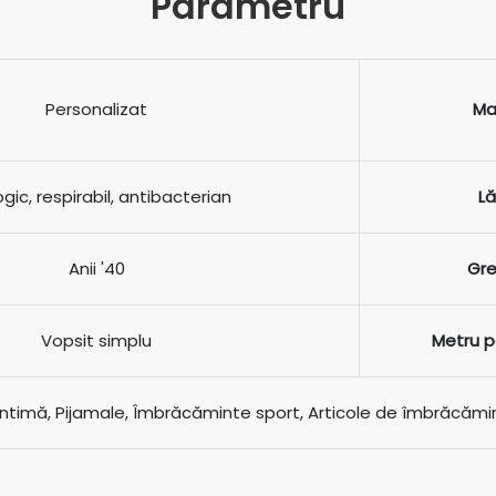
Parametru
Personalizat
Ma
ogic, respirabil, antibacterian
L
Anii '40
Gr
Vopsit simplu
Metru p
 intimă, Pijamale, Îmbrăcăminte sport, Articole de îmbrăcămin