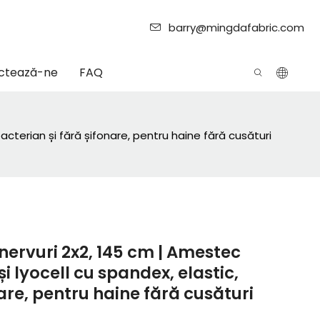
barry@mingdafabric.com
ctează-ne
FAQ
bacterian și fără șifonare, pentru haine fără cusături
u nervuri 2x2, 145 cm | Amestec
 lyocell cu spandex, elastic,
are, pentru haine fără cusături