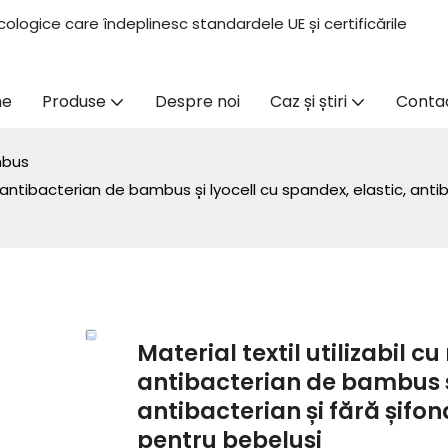
ologice care îndeplinesc standardele UE și certificările
me
Produse
Despre noi
Caz și știri
Conta
mbus
ec antibacterian de bambus și lyocell cu spandex, elastic, anti
Material textil utilizabil c
antibacterian de bambus și
antibacterian și fără șifon
pentru bebeluși