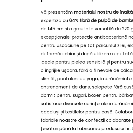
Vă prezentăm
materialul nostru de înaltă
expertiză cu
64% fibră de pulpă de bambu
de 145 cm și o greutate versatilă de 220 
excepționale: protecție antibacteriană nat
pentru uscăciune pe tot parcursul zilei, el
deformării chiar și după utilizare repetată
ideale pentru pielea sensibilă și pentru s
o îngrijire ușoară, fără a fi nevoie de că
slim fit, pantaloni de yoga, îmbrăcăminte
antrenament de dans, salopete fără cusătu
dormit pentru sugari, boxeri pentru bărbaț
satisface diversele cerințe ale îmbrăcămin
bebeluși și textilelor pentru casă. Colabora
fabricile noastre de confecții colaborate
țesături până la fabricarea produsului finit