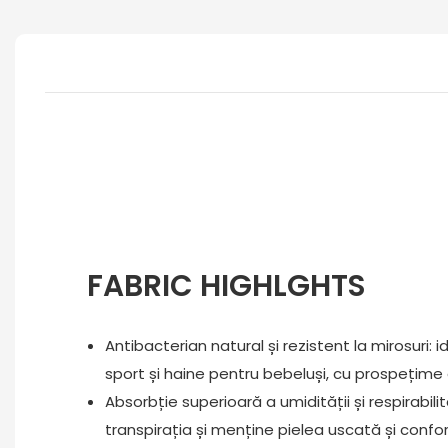
FABRIC HIGHLGHTS
Antibacterian natural și rezistent la mirosuri: i
sport și haine pentru bebeluși, cu prospețime
Absorbție superioară a umidității și respirabili
transpirația și menține pielea uscată și confo