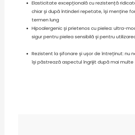
Elasticitate excepțională cu rezistență ridicat
chiar și după întinderi repetate, își menține f
termen lung
Hipoalergenic și prietenos cu pielea: ultra-moal
sigur pentru pielea sensibilă și pentru utilizar
Rezistent la șifonare și ușor de întreținut: nu
își păstrează aspectul îngrijit după mai multe 