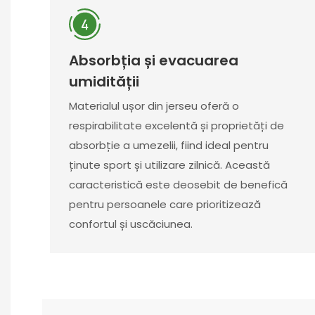
Absorbția și evacuarea
umidității
Materialul ușor din jerseu oferă o
respirabilitate excelentă și proprietăți de
absorbție a umezelii, fiind ideal pentru
ținute sport și utilizare zilnică. Această
caracteristică este deosebit de benefică
pentru persoanele care prioritizează
confortul și uscăciunea.