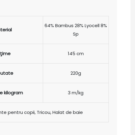
64% Bambus 28% Lyocell 8%
terial
Sp
ăţime
145 cm
eutate
220g
e kilogram
3 m/kg
te pentru copii, Tricou, Halat de baie