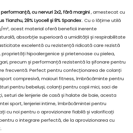
 performanță, cu nervuri 2x2, fără margini
, amestecat cu
s Tianzhu, 28% Lyocell și 8% Spandex
. Cu o lățime utilă
g/m², acest material oferă beneficii inerente
urală, absorbție superioară a umidității și respirabilitate
asticitate excelentă cu rezistență ridicată care rezistă
, proprietăți hipoalergenice și prietenoase cu pielea,
ugari, precum și performanță rezistentă la șifonare pentru
lcare frecventă. Perfect pentru confecționarea de colanți
 sport compresivă, maiouri fitness, îmbrăcăminte pentru
ri pentru bebeluși, colanți pentru copii mici, saci de
i, seturi de lenjerie de casă și halate de baie, acesta
tei sport, lenjeriei intime, îmbrăcămintei pentru
ți cu noi pentru o aprovizionare fiabilă și valorificați
 pentru o integrare perfectă, de la aprovizionarea cu
.