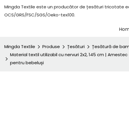
Mingda Textile este un producător de țesături tricotate ec
OCS/GRS/FSC/SGS/Oeko-tex100.
Ho
Mingda Textile
Produse
Țesături
Țesătură de ba
Material textil utilizabil cu nervuri 2x2, 145 cm | Amest
pentru bebeluși