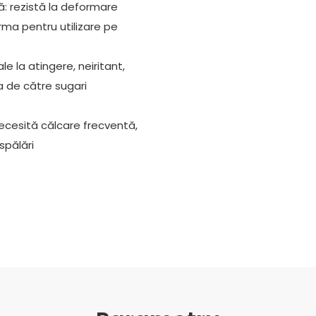
ă: rezistă la deformare
orma pentru utilizare pe
e la atingere, neiritant,
ea de către sugari
 necesită călcare frecventă,
spălări