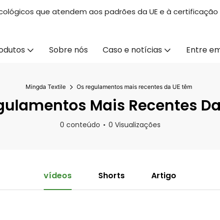
ecológicos que atendem aos padrões da UE e à certificação
odutos
Sobre nós
Caso e notícias
Entre e
Mingda Textile
Os regulamentos mais recentes da UE têm
gulamentos Mais Recentes Da
0 conteúdo
0 Visualizações
vídeos
Shorts
Artigo