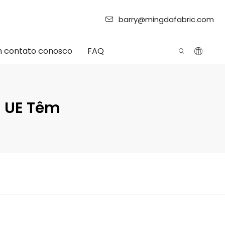
barry@mingdafabric.com
m contato conosco
FAQ
 UE Têm