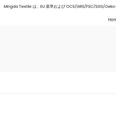
Mingda Textile は、EU 基準および OCS/GRS/FSC/S
Ho