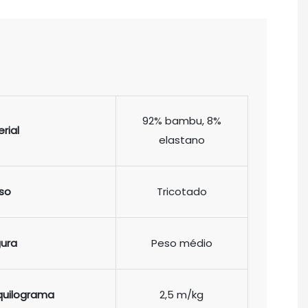
92% bambu, 8%
rial
elastano
so
Tricotado
gura
Peso médio
quilograma
2,5 m/kg