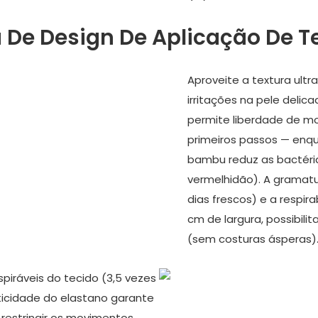
a De Design De Aplicação De T
Aproveite a textura ultr
irritações na pele delic
permite liberdade de mo
primeiros passos — enqu
bambu reduz as bactéria
vermelhidão). A gramatu
dias frescos) e a respi
cm de largura, possibil
(sem costuras ásperas)
iráveis ​​do tecido (3,5 vezes
sticidade do elastano garante
 restringir os movimentos