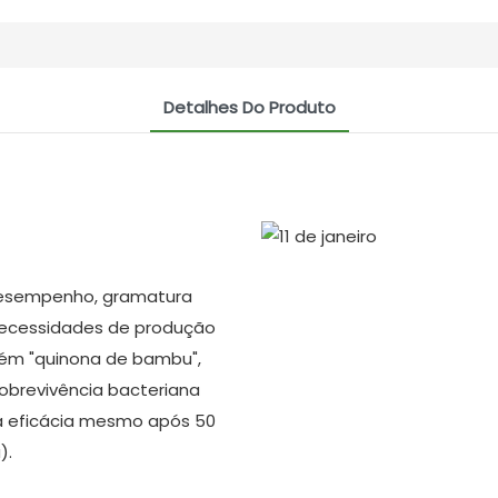
Detalhes Do Produto
 desempenho, gramatura
 necessidades de produção
ntém "quinona de bambu",
sobrevivência bacteriana
a eficácia mesmo após 50
).