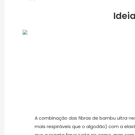
Idei
A combinação das fibras de bambu ultra-resp
mais respiráveis ​​que o algodão) com a ela
que a regata fique justa ao corpo, mas sem