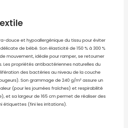
extile
ltra-douce et hypoallergénique du tissu pour éviter
au délicate de bébé. Son élasticité de 150 % à 300 %
é de mouvement, idéale pour ramper, se retourner
s. Les propriétés antibactériennes naturelles du
lifération des bactéries au niveau de la couche
 rougeurs). Son grammage de 240 g/m² assure un
haleur (pour les journées fraîches) et respirabilité
fe), et sa largeur de 165 cm permet de réaliser des
étiquettes (fini les irritations).