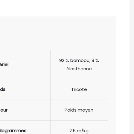
92 % bambou, 8 %
riel
élasthanne
ids
Tricoté
geur
Poids moyen
kilogrammes
2,5 m/kg