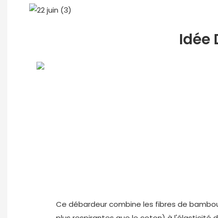
Idée 
Ce débardeur combine les fibres de bambou u
plus respirantes que le coton) à l'élasticité