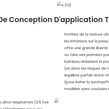
De Conception D'application T
Profitez de la texture u
les irritations sur la pe
offre une grande libert
ou faire ses premiers pa
bambou réduisent la pro
(et donc les risques de
équilibre parfait entre c
(pour éviter la surchauf
modèles sans coutures ni 
ltra-respirantes (3,5 fois
 de l'élasthanne pour une