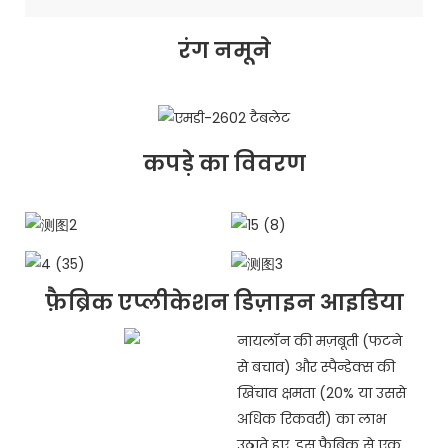
रंग नमूने
कपड़े का विवरण
फ़ैब्रिक एप्लीकेशन डिज़ाइन आइडिया
नायलॉन की मज़बूती (फटने
से बचाव) और स्पैन्डेक्स की
खिंचाव क्षमता (20% या उससे
अधिक रिकवरी) का लाभ
उठाते हुए, इस फ़ैब्रिक से एक