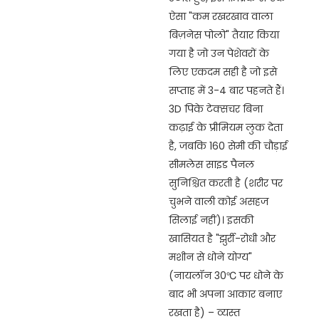
ऐसा "कम रखरखाव वाला
बिज़नेस पोलो" तैयार किया
गया है जो उन पेशेवरों के
लिए एकदम सही है जो इसे
सप्ताह में 3-4 बार पहनते हैं।
3D पिके टेक्सचर बिना
कढ़ाई के प्रीमियम लुक देता
है, जबकि 160 सेमी की चौड़ाई
सीमलेस साइड पैनल
सुनिश्चित करती है (शरीर पर
चुभने वाली कोई असहज
सिलाई नहीं)। इसकी
खासियत है "झुर्री-रोधी और
मशीन से धोने योग्य"
(नायलॉन 30℃ पर धोने के
बाद भी अपना आकार बनाए
रखता है) – व्यस्त