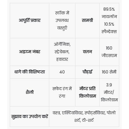
89.5%
स्टॉक में
नायलॉन
आपूर्ति प्रकार
उपलब्ध
सामग्री
10.5%
वस्तुएँ
स्पैन्डेक्स
ऑर्गेनिक,
160
आइटम नंबर
स्ट्रेचेबल,
वज़न
जीएसएम
हवादार
धागे की विशिष्टता
40
चौड़ाई
160 सेमी
3.9
सफेद रंग में
मीटर प्रति
शैली
मीटर/
रंगा
किलोग्राम
किलोग्राम
वस्त्र, एक्टिववियर, स्पोर्ट्सवियर, पोलो
सुझाव का उपयोग करें
शर्ट, टी-शर्ट