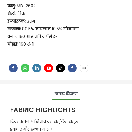
वस्तु:
MD-2602
शैली:
पिक
इलास्टिक:
उत्तम
संरचना:
89.5% नायलॉन 10.5% स्पैन्डेक्स
वजन:
160 ग्राम प्रति वर्ग मीटर
चौड़ाई:
160 सेमी
उत्पाद विवरण
FABRIC HIGHLIGHTS
टिकाऊपन + खिंचाव का संतुलित संतुलन
हवादार और हल्का आराम