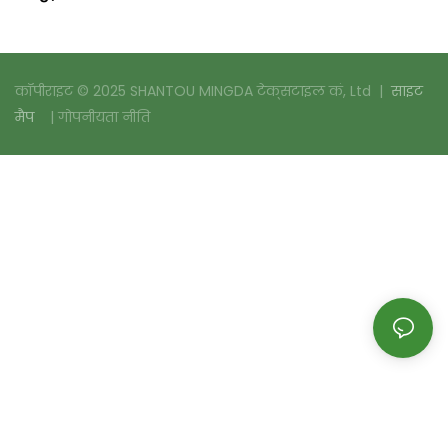
कॉपीराइट © 2025 SHANTOU MINGDA टेक्सटाइल कं, Ltd |
साइट
मैप
|
गोपनीयता नीति