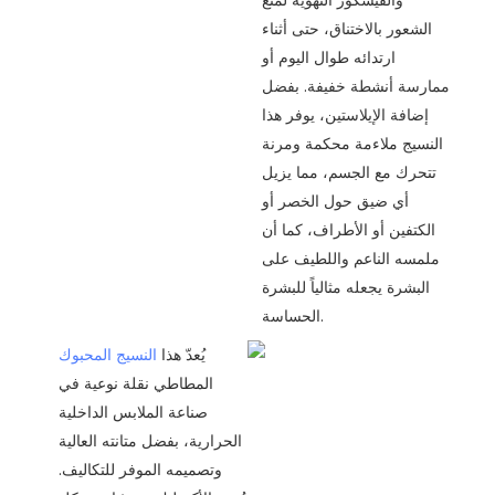
والفيسكوز التهوية لمنع
الشعور بالاختناق، حتى أثناء
ارتدائه طوال اليوم أو
ممارسة أنشطة خفيفة. بفضل
إضافة الإيلاستين، يوفر هذا
النسيج ملاءمة محكمة ومرنة
تتحرك مع الجسم، مما يزيل
أي ضيق حول الخصر أو
الكتفين أو الأطراف، كما أن
ملمسه الناعم واللطيف على
البشرة يجعله مثالياً للبشرة
الحساسة.
يُعدّ هذا
النسيج المحبوك
المطاطي نقلة نوعية في
صناعة الملابس الداخلية
الحرارية، بفضل متانته العالية
وتصميمه الموفر للتكاليف.