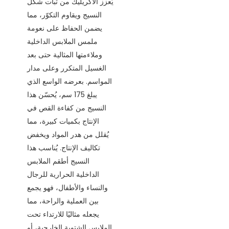
يُعزز الأكريليك من ثبات شكل
النسيج ويقاوم التكوّر، مما
يضمن الحفاظ على نعومة
ملمس الملابس الداخلية
وملاءمتها المثالية حتى بعد
الغسيل المتكرر وعلى مدار
المواسم. بعرضه الواسع الذي
يبلغ 175 سم، يُحسّن هذا
النسيج من كفاءة القص في
الإنتاج بكميات كبيرة، مما
يُقلل من هدر المواد ويخفض
تكاليف الإنتاج. يُناسب هذا
النسيج أطقم الملابس
الداخلية الحرارية للرجال
والنساء والأطفال، فهو يجمع
بين العملية والراحة، مما
يجعله مثاليًا للارتداء تحت
الملابس الشتوية الخارجية، أو