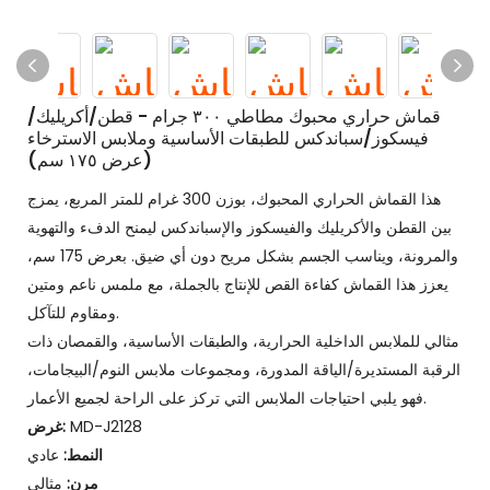
قماش حراري محبوك مطاطي ٣٠٠ جرام - قطن/أكريليك/
فيسكوز/سباندكس للطبقات الأساسية وملابس الاسترخاء
(عرض ١٧٥ سم)
هذا القماش الحراري المحبوك، بوزن 300 غرام للمتر المربع، يمزج
بين القطن والأكريليك والفيسكوز والإسباندكس ليمنح الدفء والتهوية
والمرونة، ويناسب الجسم بشكل مريح دون أي ضيق. بعرض 175 سم،
يعزز هذا القماش كفاءة القص للإنتاج بالجملة، مع ملمس ناعم ومتين
ومقاوم للتآكل.
مثالي للملابس الداخلية الحرارية، والطبقات الأساسية، والقمصان ذات
الرقبة المستديرة/الياقة المدورة، ومجموعات ملابس النوم/البيجامات،
فهو يلبي احتياجات الملابس التي تركز على الراحة لجميع الأعمار.
MD-J2128
غرض:
النمط:
عادي
مرن:
مثالي