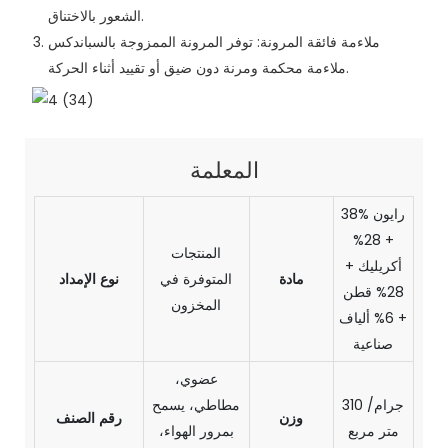
الشعور بالاختناق.
ملاءمة فائقة المرونة: توفر المرونة الممزوجة بالسباندكس
ملاءمة محكمة ومرنة دون ضيق أو تقييد أثناء الحركة.
المعلمة
38% رايون
+ 28%
المنتجات
أكريليك +
مادة
المتوفرة في
نوع الإمداد
28% قطن
المخزون
+ 6% ألياف
صناعية
عضوي،
310 جرام/
مطاطي، يسمح
وزن
رقم الصنف
متر مربع
بمرور الهواء،