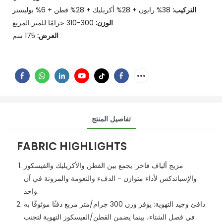
التركيب:
38% رايون + 28% أكريليك + 28% قطن + 6% بوليستر
الوزن:
300-310 جرامًا للمتر المربع
العرض:
175 سم
تفاصيل المنتج
FABRIC HIGHLIGHTS
مزيج ألياف فاخر: يجمع بين القطن والأكريليك والفيسكوز
والإسباندكس لأداء متوازن - الدفء والنعومة والمرونة في آن
واحد.
دافئ وجيد التهوية: يوفر وزن 300 جرام/متر مربع دفئًا موثوقًا به
في فصل الشتاء، بينما يضمن القطن/الفيسكوز التهوية لتجنب