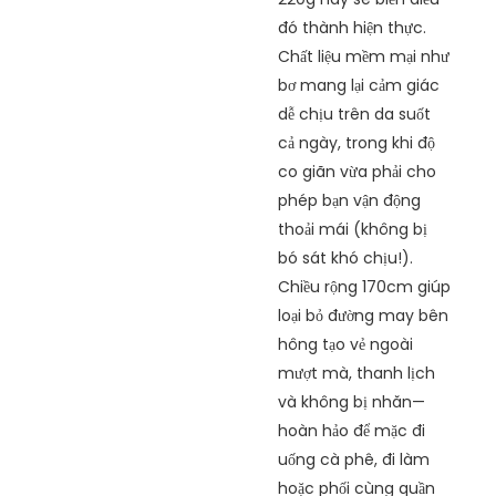
đó thành hiện thực.
Chất liệu mềm mại như
bơ mang lại cảm giác
dễ chịu trên da suốt
cả ngày, trong khi độ
co giãn vừa phải cho
phép bạn vận động
thoải mái (không bị
bó sát khó chịu!).
Chiều rộng 170cm giúp
loại bỏ đường may bên
hông tạo vẻ ngoài
mượt mà, thanh lịch
và không bị nhăn—
hoàn hảo để mặc đi
uống cà phê, đi làm
hoặc phối cùng quần