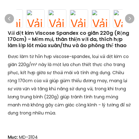
Vải dệt kim Viscose Spandex co giãn 220g (Rộng
170cm) - Mềm mại, thân thiện với da, thích hợp
làm lớp lót mùa xuân/thu và áo phông thể thao
Được làm từ hỗn hợp viscose-spandex, loại vải dệt kim co
giãn 220g/m² này là một lựa chọn thiết thực cho trang
phục, kết hợp giữa sự thoải mái và tính ứng dụng. Chiều
rộng 170cm của vải giúp giảm thiểu đường may, mang lại
sự vừa vặn và tăng khả năng sử dụng vải, trong khi trọng
lượng trung bình (220g) giúp tránh tình trạng mỏng
manh mà không gây cảm giác cồng kềnh - lý tưởng để sử
dụng trong nhiều mùa.
Mục:
MD-3104