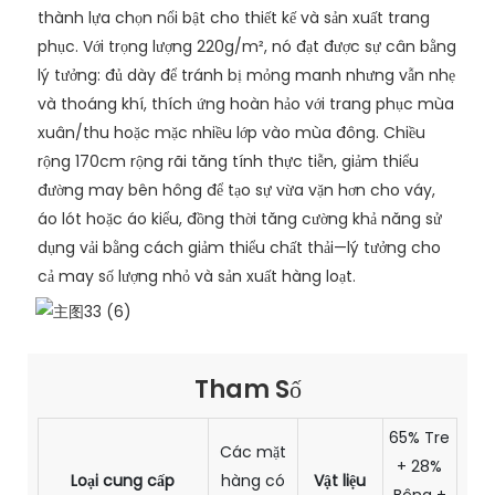
thành lựa chọn nổi bật cho thiết kế và sản xuất trang
phục. Với trọng lượng 220g/m², nó đạt được sự cân bằng
lý tưởng: đủ dày để tránh bị mỏng manh nhưng vẫn nhẹ
và thoáng khí, thích ứng hoàn hảo với trang phục mùa
xuân/thu hoặc mặc nhiều lớp vào mùa đông. Chiều
rộng 170cm rộng rãi tăng tính thực tiễn, giảm thiểu
đường may bên hông để tạo sự vừa vặn hơn cho váy,
áo lót hoặc áo kiểu, đồng thời tăng cường khả năng sử
dụng vải bằng cách giảm thiểu chất thải—lý tưởng cho
cả may số lượng nhỏ và sản xuất hàng loạt.
Tham Số
65% Tre
Các mặt
+ 28%
Loại cung cấp
hàng có
Vật liệu
Bông +