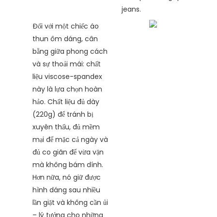
jeans.
Đối với một chiếc áo
thun ôm dáng, cân
bằng giữa phong cách
và sự thoải mái: chất
liệu viscose-spandex
này là lựa chọn hoàn
hảo. Chất liệu đủ dày
(220g) để tránh bị
xuyên thấu, đủ mềm
mại để mặc cả ngày và
đủ co giãn để vừa vặn
mà không bám dính.
Hơn nữa, nó giữ được
hình dáng sau nhiều
lần giặt và không cần ủi
– lý tưởng cho những