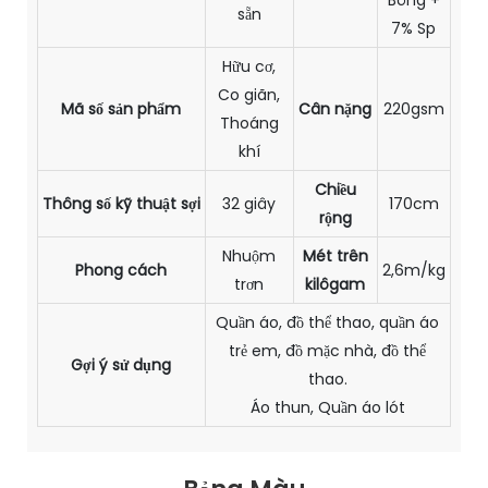
sẵn
7% Sp
Hữu cơ,
Co giãn,
Mã số sản phẩm
Cân nặng
220gsm
Thoáng
khí
Chiều
Thông số kỹ thuật sợi
32 giây
170cm
rộng
Nhuộm
Mét trên
Phong cách
2,6m/kg
trơn
kilôgam
Quần áo, đồ thể thao, quần áo
trẻ em, đồ mặc nhà, đồ thể
Gợi ý sử dụng
thao.
Áo thun, Quần áo lót