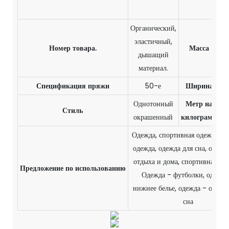
с
Органический,
эластичный,
1
Номер товара.
Масса
дышащий
материал.
Спецификация пряжи
50-е
Ширина
1
Однотонный
Метр на
Стиль
3
окрашенный
килограмм
Одежда, спортивная одежда, де
одежда, одежда для сна, одежд
отдыха и дома, спортивная од
Предложение по использованию
Одежда - футболки, одежда
нижнее белье, одежда - одежд
сна