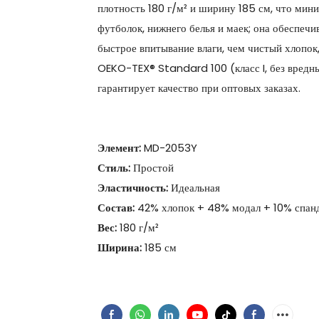
плотность 180 г/м² и ширину 185 см, что мин
футболок, нижнего белья и маек; она обеспеч
быстрое впитывание влаги, чем чистый хлопок
OEKO-TEX® Standard 100 (класс I, без вредны
гарантирует качество при оптовых заказах.
Элемент:
MD-2053Y
Стиль:
Простой
Эластичность:
Идеальная
Состав:
42% хлопок + 48% модал + 10% спан
Вес:
180 г/м²
Ширина:
185 см