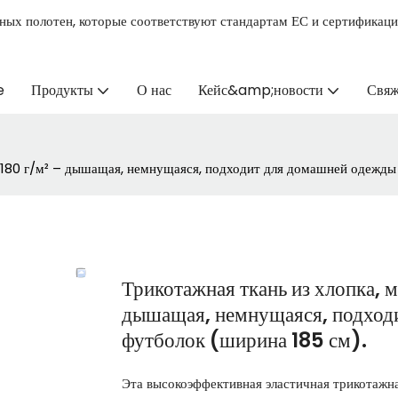
ных полотен, которые соответствуют стандартам ЕС и сертификац
e
Продукты
О нас
Кейс&amp;новости
Свяж
ю 180 г/м² – дышащая, немнущаяся, подходит для домашней одежды
Трикотажная ткань из хлопка, м
дышащая, немнущаяся, подходи
футболок (ширина 185 см).
Эта высокоэффективная эластичная трикотажна