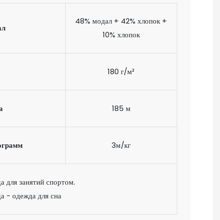
48% модал + 42% хлопок +
ал
10% хлопок
180 г/м²
а
185 м
ограмм
3м/кг
а для занятий спортом.
а - одежда для сна